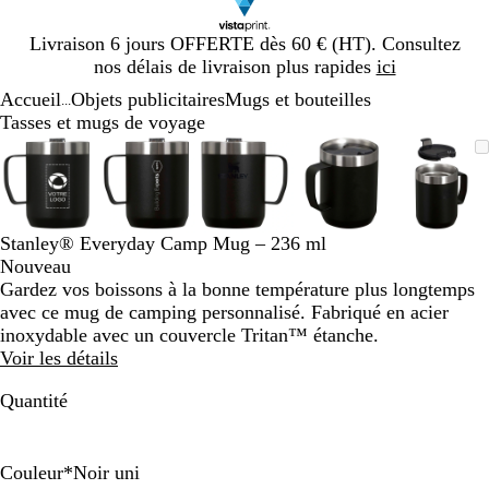
Diapositive
Livraison 6 jours OFFERTE dès 60 € (HT). Consultez
1
nos délais de livraison plus rapides
ici
sur
Accueil
Objets publicitaires
Mugs et bouteilles
1
...
Tasses et mugs de voyage
Diapositive
Image
Zoom
Utilisez
Cliquez
Image
Zoom
Utilisez
Cliquez
Image
Zoom
Utilisez
Cliquez
Image
Zoom
Utilisez
Cliquez
Image
Zoom
Utilis
Cliqu
1
zoomable
au
les
pour
zoomable
au
les
pour
zoomable
au
les
pour
zoomable
au
les
pour
zooma
au
les
pour
sur
minimum
touches
développer
minimum
touches
développer
minimum
touches
développer
minimum
touches
développer
mini
touch
dével
5
plus
plus
plus
plus
plus
et
et
et
et
et
Stanley® Everyday Camp Mug – 236 ml
moins
moins
moins
moins
moins
Nouveau
pour
pour
pour
pour
pour
Gardez vos boissons à la bonne température plus longtemps
zoomer
zoomer
zoomer
zoomer
zoome
avec ce mug de camping personnalisé. Fabriqué en acier
et
et
et
et
et
inoxydable avec un couvercle Tritan™ étanche.
les
les
les
les
les
Voir les détails
touches
touches
touches
touches
touch
fléchées
fléchées
fléchées
fléchées
fléché
Quantité
pour
pour
pour
pour
pour
faire
faire
faire
faire
faire
défiler
défiler
défiler
défiler
défile
Couleur
*
Noir uni