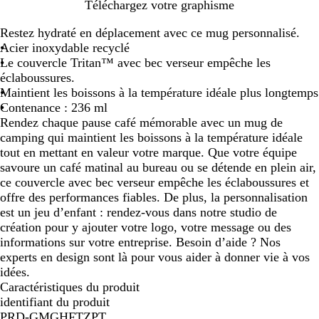
N
C
R
G
Téléchargez votre graphisme
o
r
o
r
Restez hydraté en déplacement avec ce mug personnalisé.
i
è
s
i
Acier inoxydable recyclé
r
m
e
s
Le couvercle Tritan™ avec bec verseur empêche les
u
e
c
éclaboussures.
n
l
Maintient les boissons à la température idéale plus longtemps
i
a
Contenance : 236 ml
i
Rendez chaque pause café mémorable avec un mug de
r
camping qui maintient les boissons à la température idéale
tout en mettant en valeur votre marque. Que votre équipe
savoure un café matinal au bureau ou se détende en plein air,
ce couvercle avec bec verseur empêche les éclaboussures et
offre des performances fiables. De plus, la personnalisation
est un jeu d’enfant : rendez-vous dans notre studio de
création pour y ajouter votre logo, votre message ou des
informations sur votre entreprise. Besoin d’aide ? Nos
experts en design sont là pour vous aider à donner vie à vos
idées.
Caractéristiques du produit
identifiant du produit
PRD-GMGHFTZPT