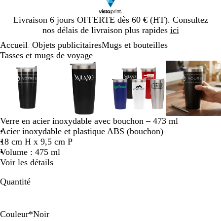
Diapositive
Livraison 6 jours OFFERTE dès 60 € (HT). Consultez
1
nos délais de livraison plus rapides
ici
sur
Accueil
Objets publicitaires
Mugs et bouteilles
1
...
Tasses et mugs de voyage
Diapositive
Image
Zoom
Utilisez
Cliquez
Image
Zoom
Utilisez
Cliquez
Image
Zoom
Utilisez
Cliquez
Image
Zoom
Utilisez
Cliquez
1
zoomable
au
les
pour
zoomable
au
les
pour
zoomable
au
les
pour
zoomab
au
les
pour
sur
minimum
touches
développer
minimum
touches
développer
minimum
touches
développer
minim
touches
dévelop
4
plus
plus
plus
plus
et
et
et
et
moins
moins
moins
moins
Verre en acier inoxydable avec bouchon – 473 ml
pour
pour
pour
pour
Acier inoxydable et plastique ABS (bouchon)
zoomer
zoomer
zoomer
zoomer
18 cm H x 9,5 cm P
et
et
et
et
Volume : 475 ml
les
les
les
les
Voir les détails
touches
touches
touches
touches
fléchées
fléchées
fléchées
fléchée
Quantité
pour
pour
pour
pour
faire
faire
faire
faire
défiler
défiler
défiler
défiler
Couleur
*
Noir