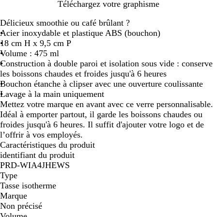
N
R
O
B
B
G
Téléchargez votre graphisme
o
o
r
l
l
r
Délicieux smoothie ou café brûlant ?
i
u
r
e
a
i
Acier inoxydable et plastique ABS (bouchon)
r
g
o
u
n
s
18 cm H x 9,5 cm P
e
s
c
c
Volume : 475 ml
é
h
Construction à double paroi et isolation sous vide : conserve
r
les boissons chaudes et froides jusqu'à 6 heures
o
Bouchon étanche à clipser avec une ouverture coulissante
m
Lavage à la main uniquement
e
Mettez votre marque en avant avec ce verre personnalisable.
Idéal à emporter partout, il garde les boissons chaudes ou
froides jusqu'à 6 heures. Il suffit d'ajouter votre logo et de
l’offrir à vos employés.
Caractéristiques du produit
identifiant du produit
PRD-WIA4JHEWS
Type
Tasse isotherme
Marque
Non précisé
Volume