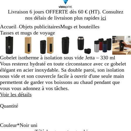
Diapositive
Livraison 6 jours OFFERTE dès 60 € (HT). Consultez
1
nos délais de livraison plus rapides
ici
sur
Accueil
Objets publicitaires
Mugs et bouteilles
1
...
Tasses et mugs de voyage
Diapositive
Image
Zoom
Utilisez
Cliquez
Image
Zoom
Utilisez
Cliquez
Image
Zoom
Utilisez
Cliquez
Image
Zoom
Utilisez
Cliquez
Image
Zoom
Utilisez
Cliquez
Image
Zoom
Utilisez
Cliquez
Ima
Zoo
Util
Cliq
1
zoomable
au
les
pour
zoomable
au
les
pour
zoomable
au
les
pour
zoomable
au
les
pour
zoomable
au
les
pour
zoomable
au
les
pour
zoo
au
les
pour
sur
minimum
touches
développer
minimum
touches
développer
minimum
touches
développer
minimum
touches
développer
minimum
touches
développer
minimum
touches
développer
min
touc
déve
7
plus
plus
plus
plus
plus
plus
plus
Gobelet isotherme à isolation sous vide Jetta – 330 ml
et
et
et
et
et
et
et
Vous resterez hydraté en toute circonstance avec ce gobelet
moins
moins
moins
moins
moins
moins
moi
élégant en acier inoxydable. Sa double paroi, son isolation
pour
pour
pour
pour
pour
pour
pour
sous vide et son couvercle facile à ouvrir d'une seule main
zoomer
zoomer
zoomer
zoomer
zoomer
zoomer
zoo
permettent de garder vos boissons au chaud pendant que
et
et
et
et
et
et
et
vous vous adonnez à vos tâches.
les
les
les
les
les
les
les
Voir les détails
touches
touches
touches
touches
touches
touches
touc
Quantité
fléchées
fléchées
fléchées
fléchées
fléchées
fléchées
fléc
pour
pour
pour
pour
pour
pour
pour
faire
faire
faire
faire
faire
faire
faire
défiler
défiler
défiler
défiler
défiler
défiler
défi
Couleur
*
Noir uni