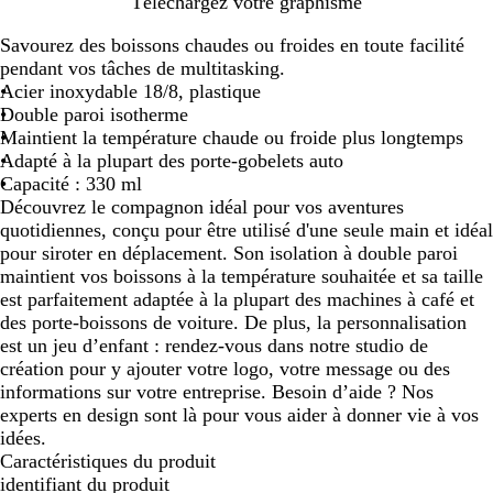
N
R
B
A
Téléchargez votre graphisme
o
o
l
r
Savourez des boissons chaudes ou froides en toute facilité
i
u
e
g
pendant vos tâches de multitasking.
r
g
u
e
Acier inoxydable 18/8, plastique
u
e
n
Double paroi isotherme
n
t
Maintient la température chaude ou froide plus longtemps
i
Adapté à la plupart des porte-gobelets auto
Capacité : 330 ml
Découvrez le compagnon idéal pour vos aventures
quotidiennes, conçu pour être utilisé d'une seule main et idéal
pour siroter en déplacement. Son isolation à double paroi
maintient vos boissons à la température souhaitée et sa taille
est parfaitement adaptée à la plupart des machines à café et
des porte-boissons de voiture. De plus, la personnalisation
est un jeu d’enfant : rendez-vous dans notre studio de
création pour y ajouter votre logo, votre message ou des
informations sur votre entreprise. Besoin d’aide ? Nos
experts en design sont là pour vous aider à donner vie à vos
idées.
Caractéristiques du produit
identifiant du produit