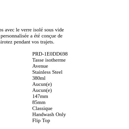
défiler
défiler
u
c
n
i
s avec le verre isolé sous vide
personnalisée a été conçue de
irotez pendant vos trajets.
PRD-1E0DD698
Tasse isotherme
Avenue
Stainless Steel
380ml
Aucun(e)
Aucun(e)
147mm
85mm
Classique
Handwash Only
Flip Top