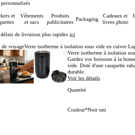
 personnalisés
ckers et
Vêtements
Produits
Cadeaux et
Packaging
quettes
et sacs
publicitaires
livres photo
élais de livraison plus rapides
ici
s de voyage
Verre isotherme à isolation sous vide en cuivre
Image
Zoom
Utilisez
Cliquez
Image
Zoom
Utilisez
Cliquez
Verre isotherme à isolation 
le
zoomable
au
les
pour
zoomable
au
les
pour
Gardez vos boissons à la bonne
um
per
minimum
touches
développer
minimum
touches
développer
vide. Doté d'une casquette raba
plus
plus
durable.
et
et
Voir les détails
moins
moins
Quantité
pour
pour
zoomer
zoomer
et
et
les
les
Couleur
*
Noir uni
touches
touches
N
B
s
fléchées
fléchées
o
l
pour
pour
i
a
faire
faire
r
n