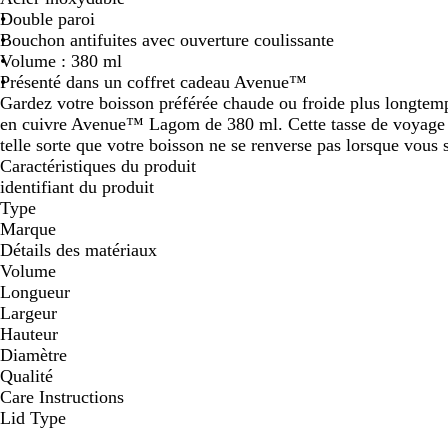
Double paroi
défiler
défiler
défiler
défiler
Bouchon antifuites avec ouverture coulissante
Volume : 380 ml
Présenté dans un coffret cadeau Avenue™
Gardez votre boisson préférée chaude ou froide plus longtemp
en cuivre Avenue™ Lagom de 380 ml. Cette tasse de voyage 
telle sorte que votre boisson ne se renverse pas lorsque vous s
Caractéristiques du produit
identifiant du produit
Type
Marque
Détails des matériaux
Volume
Longueur
Largeur
Hauteur
Diamètre
Qualité
Care Instructions
Lid Type