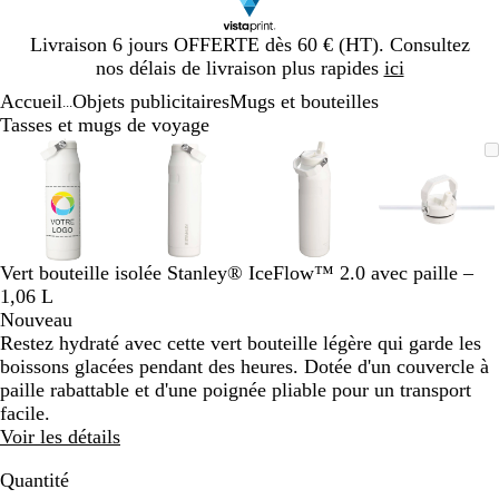
Diapositive
Livraison 6 jours OFFERTE dès 60 € (HT). Consultez
1
nos délais de livraison plus rapides
ici
sur
Accueil
Objets publicitaires
Mugs et bouteilles
1
...
Tasses et mugs de voyage
Diapositive
Image
Zoom
Utilisez
Cliquez
Image
Zoom
Utilisez
Cliquez
Image
Zoom
Utilisez
Cliquez
Image
Zoom
Utilisez
Cliquez
1
zoomable
au
les
pour
zoomable
au
les
pour
zoomable
au
les
pour
zoomab
au
les
pour
sur
minimum
touches
développer
minimum
touches
développer
minimum
touches
développer
minim
touches
dévelop
4
plus
plus
plus
plus
et
et
et
et
moins
moins
moins
moins
Vert bouteille isolée Stanley® IceFlow™ 2.0 avec paille –
pour
pour
pour
pour
1,06 L
zoomer
zoomer
zoomer
zoomer
Nouveau
et
et
et
et
Restez hydraté avec cette vert bouteille légère qui garde les
les
les
les
les
boissons glacées pendant des heures. Dotée d'un couvercle à
touches
touches
touches
touches
paille rabattable et d'une poignée pliable pour un transport
fléchées
fléchées
fléchées
fléchée
facile.
pour
pour
pour
pour
Voir les détails
faire
faire
faire
faire
défiler
défiler
défiler
défiler
Quantité