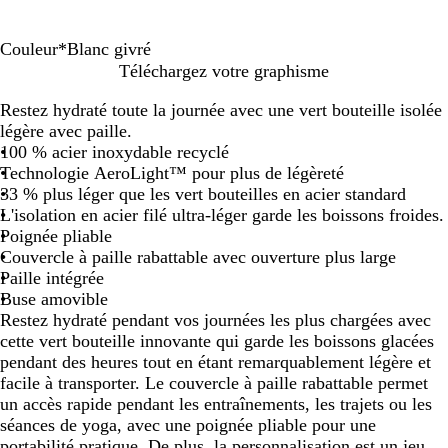
Couleur
*
Blanc givré
B
R
Téléchargez votre graphisme
l
o
Restez hydraté toute la journée avec une vert bouteille isolée
a
s
légère avec paille.
n
e
100 % acier inoxydable recyclé
c
c
Technologie AeroLight™ pour plus de légèreté
g
l
33 % plus léger que les vert bouteilles en acier standard
i
a
L'isolation en acier filé ultra-léger garde les boissons froides.
v
i
Poignée pliable
r
r
Couvercle à paille rabattable avec ouverture plus large
é
Paille intégrée
Buse amovible
Restez hydraté pendant vos journées les plus chargées avec
cette vert bouteille innovante qui garde les boissons glacées
pendant des heures tout en étant remarquablement légère et
facile à transporter. Le couvercle à paille rabattable permet
un accès rapide pendant les entraînements, les trajets ou les
séances de yoga, avec une poignée pliable pour une
portabilité pratique. De plus, la personnalisation est un jeu