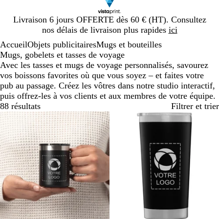
Diapositive
Livraison 6 jours OFFERTE dès 60 € (HT). Consultez
1
nos délais de livraison plus rapides
ici
sur
Accueil
Objets publicitaires
Mugs et bouteilles
1
Mugs, gobelets et tasses de voyage
Avec les tasses et mugs de voyage personnalisés, savourez
vos boissons favorites où que vous soyez – et faites votre
pub au passage. Créez les vôtres dans notre studio interactif,
puis offrez-les à vos clients et aux membres de votre équipe.
88 résultats
Filtrer et trier
Best-seller
Nouveau