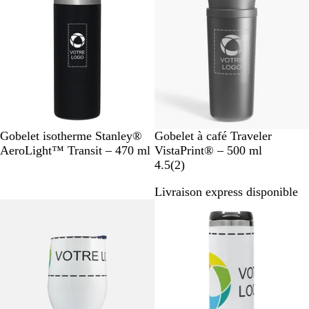
N
R
C
G
N
Gobelet isotherme Stanley®
Gobelet à café Traveler
o
o
r
r
o
AeroLight™ Transit – 470 ml
VistaPrint® – 500 ml
i
s
è
i
i
a
4.5
(
2
)
r
e
m
s
r
v
Livraison express disponible
u
c
e
i
Nouveau
n
l
s
i
a
i
r