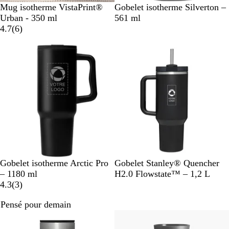
N
N
B
B
B
Mug isotherme VistaPrint®
Gobelet isotherme Silverton –
o
o
l
l
l
Urban - 350 ml
561 ml
i
a
i
e
e
a
4.7
(
6
)
r
v
r
u
u
n
i
g
m
c
s
l
a
a
r
c
i
é
n
e
N
B
N
C
G
Gobelet isotherme Arctic Pro
Gobelet Stanley® Quencher
o
l
o
r
r
– 1180 ml
H2.0 Flowstate™ – 1,2 L
i
a
a
i
è
i
4.3
(
3
)
r
n
v
r
m
s
Pensé pour demain
c
i
u
e
s
n
i