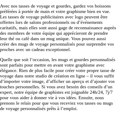
o
n
i
i
n
page
page
Avec nos tasses de voyage et gourdes, gardez vos boissons
f
o
n
c
préférées à portée de main et votre graphisme bien en vue.
o
x
é
é
Les tasses de voyage publicitaires avec logo peuvent être
n
y
offertes lors de salons professionnels ou d’événements
d
d
caritatifs, mais elles sont aussi gage de reconnaissance auprès
a
des membres de votre équipe qui apprécieront de prendre
b
leur thé ou café dans un mug unique. Vous pouvez aussi
l
créer des mugs de voyage personnalisés pour surprendre vos
e
proches avec un cadeau exceptionnel.
Quelle que soit l’occasion, les mugs et gourdes personnalisés
sont parfaits pour mettre en avant votre graphisme avec
élégance. Rien de plus facile pour créer votre propre tasse de
voyage dans notre studio de création en ligne – il vous suffit
d’importer votre image, d’afficher un aperçu et d’ajouter vos
touches personnelles. Si vous avez besoin des conseils d’un
expert, notre équipe de graphistes est joignable 24h/24, 7j/7
pour vous aider à donner vie à vos idées. Ensuite, nous
prenons le relais pour que vous receviez vos tasses ou mugs
de voyage personnalisés prêts à l’emploi.