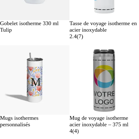
B
B
Gobelet isotherme 330 ml
Tasse de voyage isotherme en
l
l
Tulip
acier inoxydable
a
a
a
2.4
(
7
)
n
n
v
c
c
i
s
W
A
Mugs isothermes
Mug de voyage isotherme
h
r
personnalisés
acier inoxydable – 375 ml
i
g
a
4
(
4
)
t
e
v