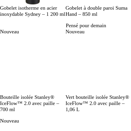
N
G
L
R
B
N
B
B
Gobelet isotherme en acier
Gobelet à double paroi Suma
o
r
i
o
l
o
l
l
inoxydable Sydney – 1 200 ml
Hand – 850 ml
i
i
l
u
e
i
a
e
Pensé pour demain
r
s
a
g
u
r
n
u
Nouveau
Nouveau
s
e
m
c
d
a
e
r
m
i
i
n
n
e
u
i
t
B
R
N
B
R
Bouteille isolée Stanley®
Vert bouteille isolée Stanley®
l
o
o
l
o
IceFlow™ 2.0 avec paille –
IceFlow™ 2.0 avec paille –
a
s
i
a
s
700 ml
1,06 L
n
e
r
n
e
Nouveau
c
c
c
c
g
l
g
l