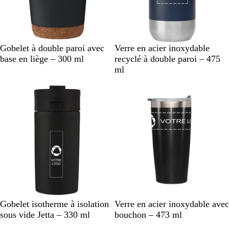
N
B
B
B
B
N
C
Gobelet à double paroi avec
Verre en acier inoxydable
o
e
l
l
l
o
r
base en liège – 300 ml
recyclé à double paroi – 475
i
i
a
e
e
i
è
ml
r
g
n
u
u
r
m
e
c
d
m
e
e
a
m
r
i
i
n
n
u
e
i
t
N
A
B
R
N
B
B
G
O
Gobelet isotherme à isolation
Verre en acier inoxydable avec
o
r
l
o
o
l
l
r
r
sous vide Jetta – 330 ml
bouchon – 473 ml
i
g
e
u
i
e
a
i
r