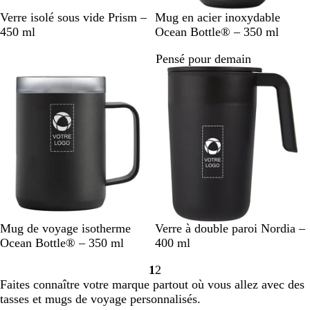
N
N
A
Verre isolé sous vide Prism –
Mug en acier inoxydable
o
o
c
450 ml
Ocean Bottle® – 350 ml
i
i
i
Pensé pour demain
r
r
e
p
r
r
i
o
n
f
o
o
x
n
y
d
d
a
b
l
e
N
A
N
G
V
B
B
Mug de voyage isotherme
Verre à double paroi Nordia –
o
c
o
r
e
l
l
Ocean Bottle® – 350 ml
400 ml
i
i
i
i
r
e
a
1
2
r
e
r
s
t
u
n
Accéder
Accéder
Faites connaître votre marque partout où vous allez avec des
p
r
u
c
f
c
à
à
tasses et mugs de voyage personnalisés.
r
i
n
h
o
la
la