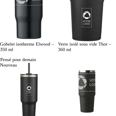
i
r
N
B
N
B
B
Gobelet isotherme Elwood –
Verre isolé sous vide Thor –
o
l
o
l
l
350 ml
360 ml
i
a
i
a
e
Pensé pour demain
r
n
r
n
u
Nouveau
c
c