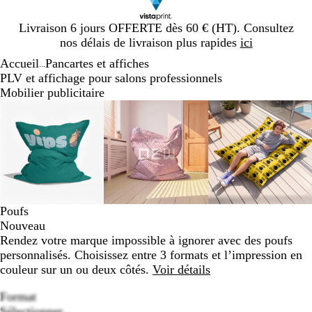
Diapositive
Livraison 6 jours OFFERTE dès 60 € (HT). Consultez
1
nos délais de livraison plus rapides
ici
sur
Accueil
Pancartes et affiches
1
...
PLV et affichage pour salons professionnels
Mobilier publicitaire
Diapositive
Image
Zoom
Utilisez
Cliquez
Image
Zoom
Utilisez
Cliquez
Image
Zoom
Utilisez
Cliquez
1
zoomable
au
les
pour
zoomable
au
les
pour
zoomable
au
les
pour
sur
minimum
touches
développer
minimum
touches
développer
minimum
touches
développe
3
plus
plus
plus
et
et
et
moins
moins
moins
pour
pour
pour
zoomer
zoomer
zoomer
Poufs
et
et
et
Nouveau
les
les
les
Rendez votre marque impossible à ignorer avec des poufs
touches
touches
touches
personnalisés. Choisissez entre 3 formats et l’impression en
fléchées
fléchées
fléchées
couleur sur un ou deux côtés.
Voir détails
pour
pour
pour
faire
faire
faire
Format
défiler
défiler
défiler
Sélectionner...