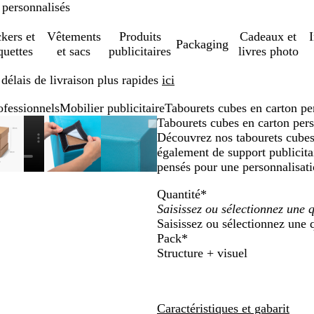
 personnalisés
ckers et
Vêtements
Produits
Cadeaux et
Packaging
quettes
et sacs
publicitaires
livres photo
élais de livraison plus rapides
ici
ofessionnels
Mobilier publicitaire
Tabourets cubes en carton pe
Image
Zoom
tilisez
Cliquez
Image
Zoom
Utilisez
Cliquez
Image
Zoom
Utilisez
Cliquez
Tabourets cubes en carton pers
zoomable
au
es
pour
zoomable
au
les
pour
zoomable
au
les
pour
Découvrez nos tabourets cubes 
minimum
touches
développer
minimum
touches
développer
minimum
touches
développer
également de support publicita
lus
plus
plus
pensés pour une personnalisati
t
et
et
Quantité
*
moins
moins
moins
pour
pour
pour
Saisissez ou sélectionnez une 
zoomer
zoomer
zoomer
Pack
*
t
et
et
Structure + visuel
es
les
les
touches
touches
touches
léchées
fléchées
fléchées
pour
pour
pour
Caractéristiques et gabarit
aire
faire
faire