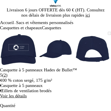
Diapositive
Livraison 6 jours OFFERTE dès 60 € (HT). Consultez
1
nos délais de livraison plus rapides
ici
sur
Accueil
Sacs et vêtements personnalisés
1
...
Casquettes et chapeaux
Casquettes
Diapositive
Image
Zoom
Utilisez
Cliquez
Image
Zoom
Utilisez
Cliquez
Image
Zoom
Utilisez
Cliquez
1
zoomable
au
les
pour
zoomable
au
les
pour
zoomable
au
les
pour
sur
minimum
touches
développer
minimum
touches
développer
minimum
touches
développe
3
plus
plus
plus
et
et
et
moins
moins
moins
pour
pour
pour
zoomer
zoomer
zoomer
Casquette à 5 panneaux Hades de Bullet™
et
et
et
Lire
5
(
2
)
les
les
les
les
100 % coton sergé, 175 g/m²
touches
touches
touches
2
Casquette à 5 panneaux
fléchées
fléchées
fléchées
avis
Œillets de ventilation brodés
pour
pour
pour
Voir les détails
faire
faire
faire
défiler
défiler
défiler
Quantité