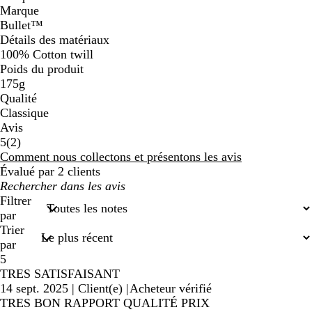
Marque
Bullet™
Détails des matériaux
100% Cotton twill
Poids du produit
175g
Qualité
Classique
Avis
2
5
(
2
)
avis
Comment nous collectons et présentons les avis
Évalué par 2 clients
Mes
recherches
Filtrer
saisies
par
Trier
par
5
TRES SATISFAISANT
14 sept. 2025
|
Client(e)
|
Acheteur vérifié
TRES BON RAPPORT QUALITÉ PRIX