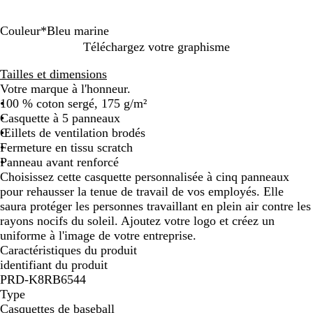
Couleur
*
Bleu marine
N
B
B
Téléchargez votre graphisme
o
l
l
Tailles et dimensions
i
a
e
Votre marque à l'honneur.
r
n
u
100 % coton sergé, 175 g/m²
u
c
m
Casquette à 5 panneaux
n
a
Œillets de ventilation brodés
i
r
Fermeture en tissu scratch
i
Panneau avant renforcé
n
Choisissez cette casquette personnalisée à cinq panneaux
e
pour rehausser la tenue de travail de vos employés. Elle
saura protéger les personnes travaillant en plein air contre les
rayons nocifs du soleil. Ajoutez votre logo et créez un
uniforme à l'image de votre entreprise.
Caractéristiques du produit
identifiant du produit
PRD-K8RB6544
Type
Casquettes de baseball