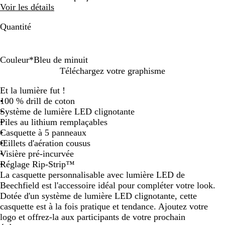
Voir les détails
Quantité
Couleur
*
Bleu de minuit
B
N
Téléchargez votre graphisme
l
o
Et la lumière fut !
e
i
100 % drill de coton
u
r
Système de lumière LED clignotante
d
Piles au lithium remplaçables
e
Casquette à 5 panneaux
m
Œillets d'aération cousus
i
Visière pré-incurvée
n
Réglage Rip-Strip™
u
La casquette personnalisable avec lumière LED de
i
Beechfield est l'accessoire idéal pour compléter votre look.
t
Dotée d'un système de lumière LED clignotante, cette
casquette est à la fois pratique et tendance. Ajoutez votre
logo et offrez-la aux participants de votre prochain