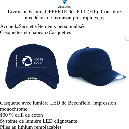
Diapositive
Livraison 6 jours OFFERTE dès 60 € (HT). Consultez
1
nos délais de livraison plus rapides
ici
sur
Accueil
Sacs et vêtements personnalisés
1
...
Casquettes et chapeaux
Casquettes
Diapositive
Image
Zoom
Utilisez
Cliquez
Image
Zoom
Utilisez
Cliquez
1
zoomable
au
les
pour
zoomable
au
les
pour
sur
minimum
touches
développer
minimum
touches
développer
2
plus
plus
et
et
moins
moins
pour
pour
zoomer
zoomer
et
et
les
les
touches
touches
Casquette avec lumière LED de Beechfield, impression
fléchées
fléchées
monochrome
pour
pour
100 % drill de coton
faire
faire
Système de lumière LED clignotante
défiler
défiler
Piles au lithium remplaçables