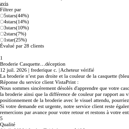
avis
Filtrer par
5
stars
(
44
%)
4
stars
(
14
%)
3
stars
(
10
%)
2
stars
(
7
%)
1
star
(
25
%)
Évalué par 28 clients
1
Broderie Casquette…déception
12 juil. 2026
|
frederique c.
|
Acheteur vérifié
La broderie n’est pas droite et la couleur de la casquette (ble
Réponse du service client VistaPrint :
Nous sommes sincèrement désolés d'apprendre que votre casq
la broderie ainsi que la différence de couleur par rapport au v
positionnement de la broderie avec le visuel attendu, pourrie
Si votre demande est urgente, notre service client reste égalem
remercions par avance pour votre retour et restons à votre ent
5
Qualité