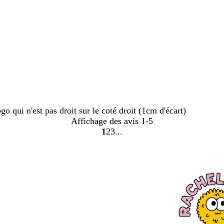
o qui n'est pas droit sur le coté droit (1cm d'écart)
Affichage des avis
1-5
1
2
3
Accéder
Accéder
Accéder
à
à
à
la
la
la
page
page
page