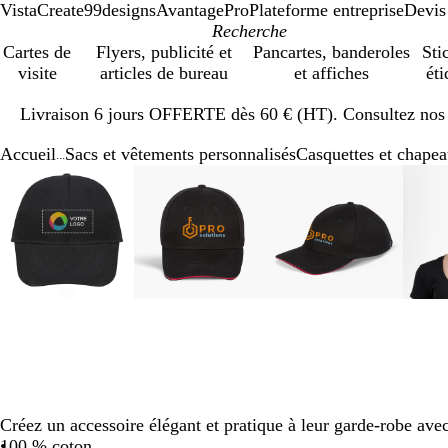
VistaCreate
99designs
AvantagePro
Plateforme entreprise
Devis
Cartes de
Flyers, publicité et
Pancartes, banderoles
Sti
visite
articles de bureau
et affiches
éti
Diapositive
Livraison 6 jours OFFERTE dès 60 € (HT). Consultez nos d
1
sur
Accueil
Sacs et vêtements personnalisés
Casquettes et chape
1
...
Diapositive
Image
Zoom
Utilisez
Cliquez
Image
Zoom
Utilisez
Cliquez
Image
Zoom
Utilisez
Cliquez
1
zoomable
au
les
pour
zoomable
au
les
pour
zoomable
au
les
pour
sur
minimum
touches
développer
minimum
touches
développer
minimum
touches
développer
5
plus
plus
plus
et
et
et
moins
moins
moins
pour
pour
pour
zoomer
zoomer
zoomer
et
et
et
les
les
les
touches
touches
touches
fléchées
fléchées
fléchées
Créez un accessoire élégant et pratique à leur garde-robe avec
pour
pour
pour
100 % coton
faire
faire
faire