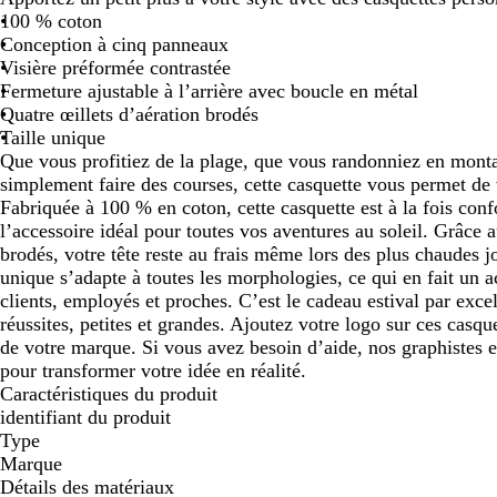
100 % coton
défiler
défiler
défiler
Conception à cinq panneaux
Visière préformée contrastée
Fermeture ajustable à l’arrière avec boucle en métal
Quatre œillets d’aération brodés
Taille unique
Que vous profitiez de la plage, que vous randonniez en mont
simplement faire des courses, cette casquette vous permet de
Fabriquée à 100 % en coton, cette casquette est à la fois confo
l’accessoire idéal pour toutes vos aventures au soleil. Grâce a
brodés, votre tête reste au frais même lors des plus chaudes jo
unique s’adapte à toutes les morphologies, ce qui en fait un ac
clients, employés et proches. C’est le cadeau estival par exce
réussites, petites et grandes. Ajoutez votre logo sur ces casqu
de votre marque. Si vous avez besoin d’aide, nos graphistes e
pour transformer votre idée en réalité.
Caractéristiques du produit
identifiant du produit
Type
Marque
Détails des matériaux