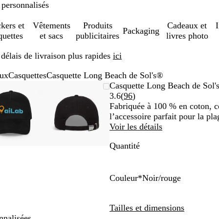
 personnalisés
ckers et
Vêtements
Produits
Cadeaux et
Packaging
quettes
et sacs
publicitaires
livres photo
élais de livraison plus rapides
ici
aux
Casquettes
Casquette Long Beach de Sol's®
Image
Zoom
Utilisez
Cliquez
Image
Zoom
Utilisez
Cliquez
Casquette Long Beach de Sol'
zoomable
au
les
pour
zoomable
au
les
pour
Lire
3.6
(
96
)
minimum
touches
développer
minimum
touches
développer
les
Fabriquée à 100 % en coton, cet
plus
plus
96
l’accessoire parfait pour la pla
et
et
avis
Voir les détails
moins
moins
Quantité
pour
pour
zoomer
zoomer
et
et
les
les
Couleur
*
Noir/rouge
touches
touches
B
R
M
R
G
B
N
N
B
B
B
B
fléchées
fléchées
l
o
a
o
r
l
o
o
e
l
l
l
Tailles et dimensions
pour
pour
e
u
r
u
i
e
i
i
i
e
e
a
nnalisées.
faire
faire
u
g
r
g
s
u
r
r
g
u
u
n