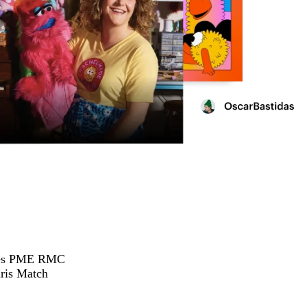
hées PME RMC
ris Match