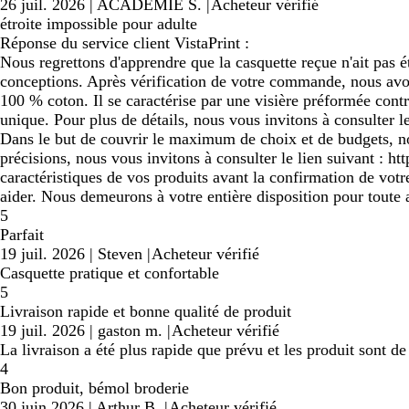
26 juil. 2026
|
ACADÉMIE S.
|
Acheteur vérifié
étroite impossible pour adulte
Réponse du service client VistaPrint :
Nous regrettons d'apprendre que la casquette reçue n'ait pas é
conceptions. Après vérification de votre commande, nous avo
100 % coton. Il se caractérise par une visière préformée contra
unique. Pour plus de détails, nous vous invitons à consulter l
Dans le but de couvrir le maximum de choix et de budgets, nou
précisions, nous vous invitons à consulter le lien suivant : 
caractéristiques de vos produits avant la confirmation de vo
aider. Nous demeurons à votre entière disposition pour toute 
5
Parfait
19 juil. 2026
|
Steven
|
Acheteur vérifié
Casquette pratique et confortable
5
Livraison rapide et bonne qualité de produit
19 juil. 2026
|
gaston m.
|
Acheteur vérifié
La livraison a été plus rapide que prévu et les produit sont de 
4
Bon produit, bémol broderie
30 juin 2026
|
Arthur B.
|
Acheteur vérifié