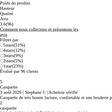
Poids du produit
Hauteur
Qualité
Avis
96
3.6
(
96
)
avis
Comment nous collectons et présentons les
avis
Filtrer par
5
stars
(
51
%)
4
stars
(
12
%)
3
stars
(
9
%)
2
stars
(
5
%)
1
star
(
23
%)
Évalué par 96 clients
5
Casquette
3 août 2026
|
Stephane J.
|
Acheteur vérifié
Casquette de très bonne facture, confortable et une broderie p
2
casquette