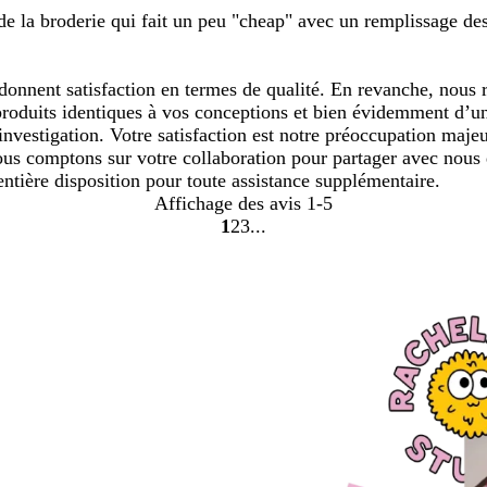
n de la broderie qui fait un peu "cheap" avec un remplissage de
nnent satisfaction en termes de qualité. En revanche, nous re
s produits identiques à vos conceptions et bien évidemment d’u
nvestigation. Votre satisfaction est notre préoccupation majeu
nous comptons sur votre collaboration pour partager avec nous 
ntière disposition pour toute assistance supplémentaire.
Affichage des avis
1-5
1
2
3
Accéder
Accéder
Accéder
à
à
à
la
la
la
page
page
page