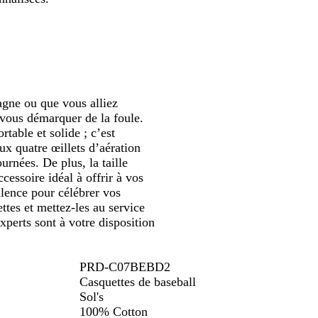
défiler
défiler
d
e
o
e
f
r
/
e
d
r
c
e
n
/
o
o
r
e
o
m
/
b
n
i
o
m
i
i
b
l
c
/
u
i
n
e
a
é
b
g
n
u
i
n
/
l
e
u
agne ou que vous alliez
i
g
c
g
a
i
 vous démarquer de la foule.
t
e
r
n
t
rtable et solide ; c’est
i
c
/
ux quatre œillets d’aération
s
b
urnées. De plus, la taille
c
l
cessoire idéal à offrir à vos
l
a
llence pour célébrer vos
a
n
ettes et mettez-les au service
i
c
xperts sont à votre disposition
r
PRD-C07BEBD2
Casquettes de baseball
Sol's
100% Cotton