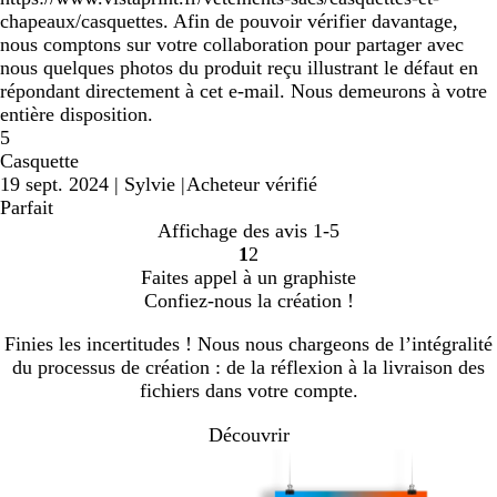
chapeaux/casquettes. Afin de pouvoir vérifier davantage,
nous comptons sur votre collaboration pour partager avec
nous quelques photos du produit reçu illustrant le défaut en
répondant directement à cet e-mail. Nous demeurons à votre
entière disposition.
5
Casquette
19 sept. 2024
|
Sylvie
|
Acheteur vérifié
Parfait
Affichage des avis
1-5
1
2
Accéder
Accéder
Faites appel à un graphiste
à
à
Confiez-nous la création !
la
la
page
page
Finies les incertitudes ! Nous nous chargeons de l’intégralité
du processus de création : de la réflexion à la livraison des
fichiers dans votre compte.
Découvrir