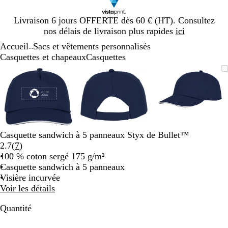
Diapositive
Livraison 6 jours OFFERTE dès 60 € (HT). Consultez
1
nos délais de livraison plus rapides
ici
sur
Accueil
Sacs et vêtements personnalisés
1
...
Casquettes et chapeaux
Casquettes
Diapositive
Image
Zoom
Utilisez
Cliquez
Image
Zoom
Utilisez
Cliquez
Image
Zoom
Utilisez
Cliquez
1
zoomable
au
les
pour
zoomable
au
les
pour
zoomable
au
les
pour
sur
minimum
touches
développer
minimum
touches
développer
minimum
touches
développe
3
plus
plus
plus
et
et
et
moins
moins
moins
pour
pour
pour
Casquette sandwich à 5 panneaux Styx de Bullet™
zoomer
zoomer
zoomer
Lire
2.7
(
7
)
et
et
et
les
100 % coton sergé 175 g/m²
les
les
les
7
Casquette sandwich à 5 panneaux
touches
touches
touches
avis
Visière incurvée
fléchées
fléchées
fléchées
Voir les détails
pour
pour
pour
faire
faire
faire
Quantité
défiler
défiler
défiler