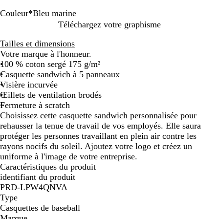
Couleur
*
Bleu marine
B
B
G
R
R
N
O
Téléchargez votre graphisme
l
l
r
o
o
o
r
Tailles et dimensions
e
e
i
u
s
i
a
Votre marque à l'honneur.
u
u
s
g
e
r
n
100 % coton sergé 175 g/m²
m
t
e
u
g
Casquette sandwich à 5 panneaux
a
e
n
e
Visière incurvée
r
m
i
Œillets de ventilation brodés
i
p
Fermeture à scratch
n
ê
Choisissez cette casquette sandwich personnalisée pour
e
t
rehausser la tenue de travail de vos employés. Elle saura
e
protéger les personnes travaillant en plein air contre les
rayons nocifs du soleil. Ajoutez votre logo et créez un
uniforme à l'image de votre entreprise.
Caractéristiques du produit
identifiant du produit
PRD-LPW4QNVA
Type
Casquettes de baseball
Marque