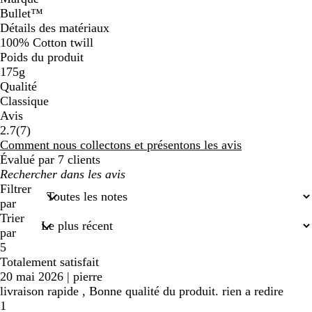
Bullet™
Détails des matériaux
100% Cotton twill
Poids du produit
175g
Qualité
Classique
Avis
7
2.7
(
7
)
avis
Comment nous collectons et présentons les avis
Évalué par 7 clients
Mes
recherches
Filtrer
saisies
par
Trier
par
5
Totalement satisfait
20 mai 2026
|
pierre
livraison rapide , Bonne qualité du produit. rien a redire
1