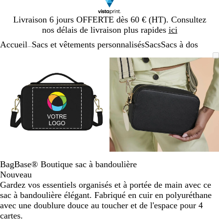
Diapositive
Livraison 6 jours OFFERTE dès 60 € (HT). Consultez
1
nos délais de livraison plus rapides
ici
sur
Accueil
Sacs et vêtements personnalisés
Sacs
Sacs à dos
1
...
Diapositive
Image
Zoom
Utilisez
Cliquez
Image
Zoom
Utilisez
Cliquez
1
zoomable
au
les
pour
zoomable
au
les
pour
sur
minimum
touches
développer
minimum
touches
développer
2
plus
plus
et
et
moins
moins
pour
pour
zoomer
zoomer
et
et
les
les
touches
touches
BagBase® Boutique sac à bandoulière
fléchées
fléchées
Nouveau
pour
pour
Gardez vos essentiels organisés et à portée de main avec ce
faire
faire
sac à bandoulière élégant. Fabriqué en cuir en polyuréthane
défiler
défiler
avec une doublure douce au toucher et de l'espace pour 4
cartes.