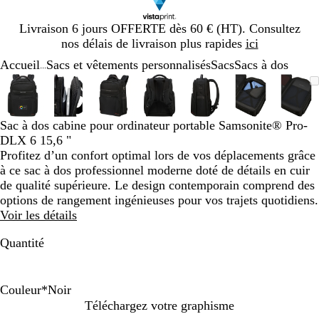
Diapositive
Livraison 6 jours OFFERTE dès 60 € (HT). Consultez
1
nos délais de livraison plus rapides
ici
sur
Accueil
Sacs et vêtements personnalisés
Sacs
Sacs à dos
1
...
Diapositive
Image
Zoom
Utilisez
Cliquez
Image
Zoom
Utilisez
Cliquez
Image
Zoom
Utilisez
Cliquez
Image
Zoom
Utilisez
Cliquez
Image
Zoom
Utilisez
Cliquez
Image
Zoom
Utilisez
Cliquez
Ima
Zoo
Util
Cliq
1
zoomable
au
les
pour
zoomable
au
les
pour
zoomable
au
les
pour
zoomable
au
les
pour
zoomable
au
les
pour
zoomable
au
les
pour
zoo
au
les
pour
sur
minimum
touches
développer
minimum
touches
développer
minimum
touches
développer
minimum
touches
développer
minimum
touches
développer
minimum
touches
développer
min
touc
déve
7
plus
plus
plus
plus
plus
plus
plus
Sac à dos cabine pour ordinateur portable Samsonite® Pro-
et
et
et
et
et
et
et
DLX 6 15,6 "
moins
moins
moins
moins
moins
moins
moi
Profitez d’un confort optimal lors de vos déplacements grâce
pour
pour
pour
pour
pour
pour
pour
à ce sac à dos professionnel moderne doté de détails en cuir
zoomer
zoomer
zoomer
zoomer
zoomer
zoomer
zoo
de qualité supérieure. Le design contemporain comprend des
et
et
et
et
et
et
et
options de rangement ingénieuses pour vos trajets quotidiens.
les
les
les
les
les
les
les
Voir les détails
touches
touches
touches
touches
touches
touches
touc
Quantité
fléchées
fléchées
fléchées
fléchées
fléchées
fléchées
fléc
pour
pour
pour
pour
pour
pour
pour
faire
faire
faire
faire
faire
faire
faire
défiler
défiler
défiler
défiler
défiler
défiler
défi
Couleur
*
Noir
N
B
V
Téléchargez votre graphisme