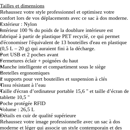
o
l
e
Tailles et dimensions
i
e
r
Rehaussez votre style professionnel et optimisez votre
r
u
t
confort lors de vos déplacements avec ce sac à dos moderne.
Extérieur : Nylon
Intérieur 100 % du poids de la doublure intérieure est
fabriqué à partir de plastique PET recyclé, ce qui permet
d'économiser l'équivalent de 13 bouteilles d'eau en plastique
(0,5 L – 20 g) qui auraient fini à la décharge.
Port USB et 2 poches avant
Fermetures éclair + poignées du haut
Manche intelligente et compartiment sous le siège
Bretelles ergonomiques
2 supports pour vert bouteilles et suspension à clés
Tissu résistant à l’eau
Taille d'écran d’ordinateur portable 15,6 " et taille d’écran de
tablette 10,5 "
Poche protégée RFID
Volume : 26,5 L
Détails en cuir de qualité supérieure
Rehaussez votre image professionnelle avec un sac à dos
moderne et léger qui associe un style contemporain et des