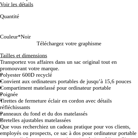
Voir les détails
Quantité
Couleur
*
Noir
N
R
K
J
P
G
Téléchargez votre graphisme
o
o
a
a
é
r
Tailles et dimensions
i
u
k
u
t
i
Transportez vos affaires dans un sac original tout en
r
g
i
n
r
s
promouvant votre marque.
e
e
o
p
Polyester 600D recyclé
m
l
u
Convient aux ordinateurs portables de jusqu’à 15,6 pouces
o
e
r
Compartiment matelassé pour ordinateur portable
u
Poignée
t
Tirettes de fermeture éclair en cordon avec détails
a
réfléchissants
r
Panneaux du fond et du dos matelassés
d
Bretelles ajustables matelassées
e
Que vous recherchiez un cadeau pratique pour vos clients,
employés ou prospects, ce sac à dos pour ordinateur portable