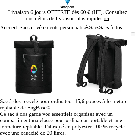
Diapositive
Livraison 6 jours OFFERTE dès 60 € (HT). Consultez
1
nos délais de livraison plus rapides
ici
sur
Accueil
Sacs et vêtements personnalisés
Sacs
Sacs à dos
1
...
Diapositive
Image
Zoom
Utilisez
Cliquez
Image
Zoom
Utilisez
Cliquez
1
zoomable
au
les
pour
zoomable
au
les
pour
sur
minimum
touches
développer
minimum
touches
développer
2
plus
plus
et
et
moins
moins
pour
pour
zoomer
zoomer
et
et
les
les
touches
touches
Sac à dos recyclé pour ordinateur 15,6 pouces à fermeture
fléchées
fléchées
repliable de BagBase®
pour
pour
Ce sac à dos garde vos essentiels organisés avec un
faire
faire
compartiment matelassé pour ordinateur portable et une
défiler
défiler
fermeture repliable. Fabriqué en polyester 100 % recyclé
avec une capacité de 20 litres.