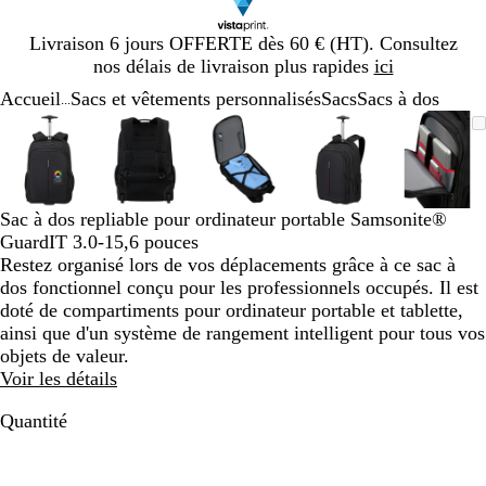
Diapositive
Livraison 6 jours OFFERTE dès 60 € (HT). Consultez
1
nos délais de livraison plus rapides
ici
sur
Accueil
Sacs et vêtements personnalisés
Sacs
Sacs à dos
1
...
Diapositive
Image
Zoom
Utilisez
Cliquez
Image
Zoom
Utilisez
Cliquez
Image
Zoom
Utilisez
Cliquez
Image
Zoom
Utilisez
Cliquez
Image
Zoom
Utilis
Cliqu
1
zoomable
au
les
pour
zoomable
au
les
pour
zoomable
au
les
pour
zoomable
au
les
pour
zooma
au
les
pour
sur
minimum
touches
développer
minimum
touches
développer
minimum
touches
développer
minimum
touches
développer
mini
touch
dével
5
plus
plus
plus
plus
plus
et
et
et
et
et
Sac à dos repliable pour ordinateur portable Samsonite®
moins
moins
moins
moins
moins
GuardIT 3.0-15,6 pouces
pour
pour
pour
pour
pour
Restez organisé lors de vos déplacements grâce à ce sac à
zoomer
zoomer
zoomer
zoomer
zoome
dos fonctionnel conçu pour les professionnels occupés. Il est
et
et
et
et
et
doté de compartiments pour ordinateur portable et tablette,
les
les
les
les
les
ainsi que d'un système de rangement intelligent pour tous vos
touches
touches
touches
touches
touch
objets de valeur.
fléchées
fléchées
fléchées
fléchées
fléché
Voir les détails
pour
pour
pour
pour
pour
faire
faire
faire
faire
faire
Quantité
défiler
défiler
défiler
défiler
défile