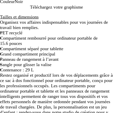
Couleur
Noir
N
Téléchargez votre graphisme
o
Tailles et dimensions
i
Organisez vos affaires indispensables pour vos journées de
r
travail bien remplies.
PET recyclé
Compartiment rembourré pour ordinateur portable de
15.6 pouces
Compartiment séparé pour tablette
Grand compartiment principal
Panneau de rangement à l’avant
Sangle pour glisser la valise
Contenance : 29 L
Restez organisé et productif lors de vos déplacements grâce à
ce sac à dos fonctionnel pour ordinateur portable, conçu pour
les professionnels occupés. Les compartiments pour
ordinateur portable et tablette et les panneaux de rangement
intelligents permettent de ranger tous vos dispositifs et vos
effets personnels de manière ordonnée pendant vos journées
de travail chargées. De plus, la personnalisation est un jeu
d’enfant : rendez-vous dans notre studio de création pour y