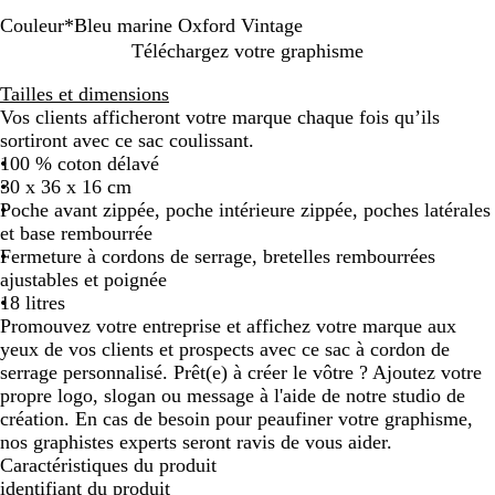
Couleur
*
Bleu marine Oxford Vintage
V
B
S
Téléchargez votre graphisme
e
l
a
Tailles et dimensions
r
e
h
Vos clients afficheront votre marque chaque fois qu’ils
t
u
a
sortiront avec ce sac coulissant.
m
m
r
100 % coton délavé
i
a
a
30 x 36 x 16 cm
l
r
Poche avant zippée, poche intérieure zippée, poches latérales
i
i
et base rembourrée
t
n
Fermeture à cordons de serrage, bretelles rembourrées
a
e
ajustables et poignée
i
O
18 litres
r
x
Promouvez votre entreprise et affichez votre marque aux
e
f
yeux de vos clients et prospects avec ce sac à cordon de
v
o
serrage personnalisé. Prêt(e) à créer le vôtre ? Ajoutez votre
i
r
propre logo, slogan ou message à l'aide de notre studio de
n
d
création. En cas de besoin pour peaufiner votre graphisme,
t
V
nos graphistes experts seront ravis de vous aider.
a
i
Caractéristiques du produit
g
n
identifiant du produit
e
t