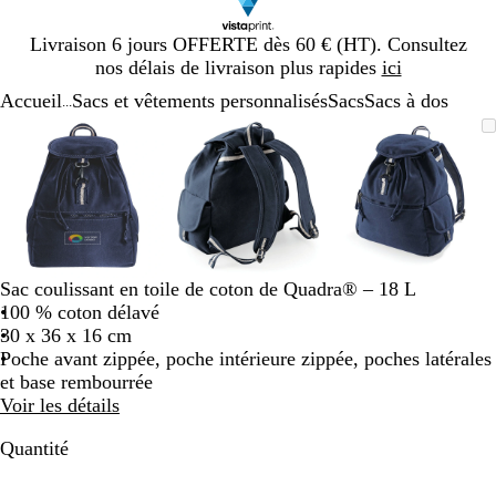
Diapositive
Livraison 6 jours OFFERTE dès 60 € (HT). Consultez
1
nos délais de livraison plus rapides
ici
sur
Accueil
Sacs et vêtements personnalisés
Sacs
Sacs à dos
1
...
Diapositive
Image
Zoom
Utilisez
Cliquez
Image
Zoom
Utilisez
Cliquez
Image
Zoom
Utilisez
Cliquez
1
zoomable
au
les
pour
zoomable
au
les
pour
zoomable
au
les
pour
sur
minimum
touches
développer
minimum
touches
développer
minimum
touches
développe
3
plus
plus
plus
et
et
et
moins
moins
moins
pour
pour
pour
zoomer
zoomer
zoomer
Sac coulissant en toile de coton de Quadra® – 18 L
et
et
et
100 % coton délavé
les
les
les
30 x 36 x 16 cm
touches
touches
touches
Poche avant zippée, poche intérieure zippée, poches latérales
fléchées
fléchées
fléchées
et base rembourrée
pour
pour
pour
Voir les détails
faire
faire
faire
défiler
défiler
défiler
Quantité