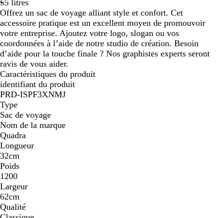
55 litres
h
b
n
b
a
Offrez un sac de voyage alliant style et confort. Cet
i
l
o
l
n
accessoire pratique est un excellent moyen de promouvoir
t
a
i
a
c
votre entreprise. Ajoutez votre logo, slogan ou vos
e
n
r
n
coordonnées à l’aide de notre studio de création. Besoin
c
/
c
d’aide pour la touche finale ? Nos graphistes experts seront
b
ravis de vous aider.
l
Caractéristiques du produit
a
identifiant du produit
n
PRD-ISPF3XNMJ
c
Type
Sac de voyage
Nom de la marque
Quadra
Longueur
32cm
Poids
1200
Largeur
62cm
Qualité
Classique