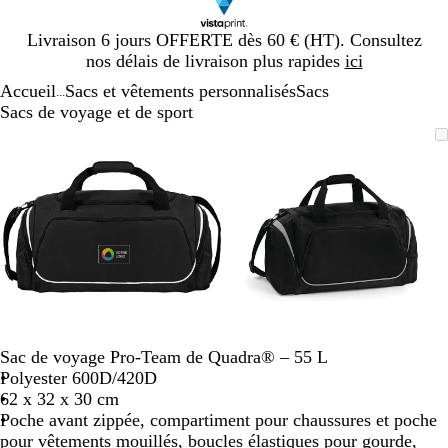
Diapositive
Livraison 6 jours OFFERTE dès 60 € (HT). Consultez
1
nos délais de livraison plus rapides
ici
sur
Accueil
Sacs et vêtements personnalisés
Sacs
1
...
Sacs de voyage et de sport
Diapositive
Image
Zoom
Utilisez
Cliquez
Image
Zoom
Utilisez
Cliquez
1
zoomable
au
les
pour
zoomable
au
les
pour
sur
minimum
touches
développer
minimum
touches
développer
2
plus
plus
et
et
moins
moins
pour
pour
zoomer
zoomer
et
et
les
les
touches
touches
Sac de voyage Pro-Team de Quadra® – 55 L
fléchées
fléchées
Polyester 600D/420D
pour
pour
62 x 32 x 30 cm
faire
faire
Poche avant zippée, compartiment pour chaussures et poche
défiler
défiler
pour vêtements mouillés, boucles élastiques pour gourde,