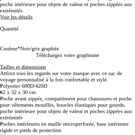
poche intérieure pour objets de valeur et poches zippées aux
extrémités
Voir les détails
Quantité
Couleur
*
Noir/gris graphite
N
B
G
B
R
Téléchargez votre graphisme
o
l
r
l
o
Tailles et dimensions
i
e
i
e
u
Attirez tous les regards sur votre marque avec ce sac de
r
u
s
u
g
voyage personnalisé à la fois confortable et stylé.
/
d
g
r
e
Polyester 600D/420D
g
e
r
o
/
62 x 32 x 30 cm
r
m
a
i
n
Poche avant zippée, compartiment pour chaussures et poche
i
i
p
/
o
pour vêtements mouillés, boucles élastiques pour gourde,
s
n
h
n
i
poche intérieure pour objets de valeur et poches zippées aux
g
u
i
o
r
extrémités
r
i
t
i
/
Poches intérieures en maille microperforée, base intérieure
a
t
e
r
b
rigide et pieds de protection
p
/
/
/
l