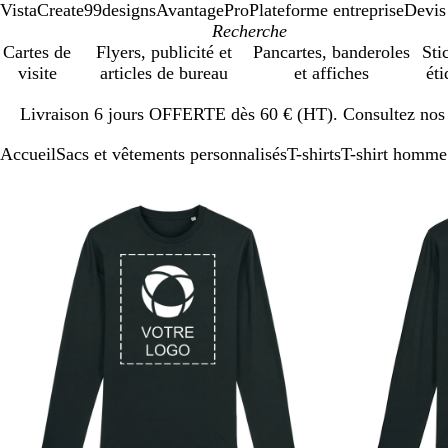
VistaCreate
99designs
AvantagePro
Plateforme entreprise
Devis
Cartes de
Flyers, publicité et
Pancartes, banderoles
Sti
visite
articles de bureau
et affiches
éti
Diapositive
Livraison 6 jours OFFERTE dès 60 € (HT). Consultez nos d
1
sur
Accueil
Sacs et vêtements personnalisés
T-shirts
T-shirt homme
1
Diapositive
Image
Zoom
Utilisez
Cliquez
1
zoomable
au
les
pour
sur
minimum
touches
développer
2
plus
et
moins
pour
zoomer
et
les
touches
fléchées
pour
faire