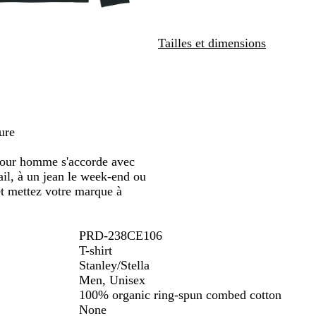
é
o
r
t
t
défiler
l
é
a
e
e
c
i
Tailles et dimensions
h
r
i
e
n
é
ure
pour homme s'accorde avec
ail, à un jean le week-end ou
et mettez votre marque à
PRD-238CE106
T-shirt
Stanley/Stella
Men, Unisex
100% organic ring-spun combed cotton
None