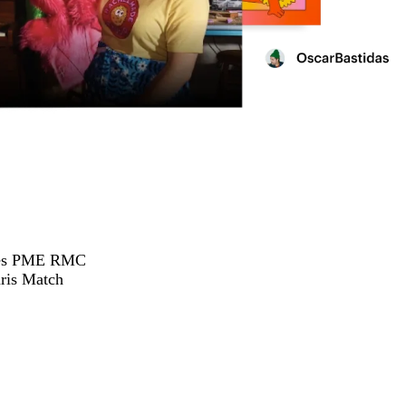
hées PME RMC
ris Match