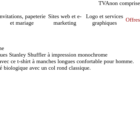
TVA
comprise
non comprise
Invitations, papeterie
Sites web et e-
Logo et services
Offres
et mariage
marketing
graphiques
me
ues Stanley Shuffler à impression monochrome
 avec ce t-shirt à manches longues confortable pour homme.
lé biologique avec un col rond classique.