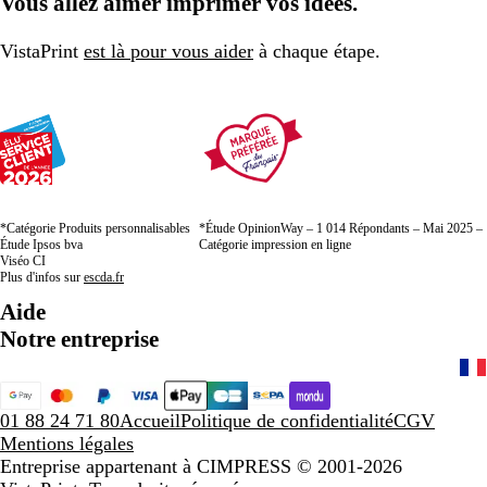
Vous allez aimer imprimer vos idées.
VistaPrint
est là pour vous aider
à chaque étape.
*Catégorie Produits personnalisables
*Étude OpinionWay – 1 014 Répondants – Mai 2025 –
Étude Ipsos bva
Catégorie impression en ligne
Viséo CI
Plus d'infos sur
escda.fr
Aide
Notre entreprise
01 88 24 71 80
Accueil
Politique de confidentialité
CGV
Mentions légales
Entreprise appartenant à CIMPRESS
© 2001-2026