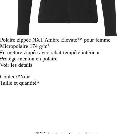
Polaire zippée NXT Ambre Elevate™ pour femme
Micropolaire 174 g/m²
Fermeture zippée avec rabat-tempête intérieur
Protège-menton en polaire
Voir les détails
Couleur
*
Noir
B
N
B
G
B
Obligatoire
Taille et quantité
*
l
o
l
r
l
a
i
e
i
e
n
r
u
s
u
c
m
t
a
e
N
r
m
X
i
p
T
n
ê