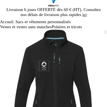
Diapositive
Livraison 6 jours OFFERTE dès 60 € (HT). Consultez
1
nos délais de livraison plus rapides
ici
sur
Accueil
Sacs et vêtements personnalisés
1
...
Vestes et vestes sans manches
Polaires et tricots
Diapositive
Image
Zoom
Utilisez
Cliquez
1
zoomable
au
les
pour
sur
minimum
touches
développer
1
plus
et
moins
pour
zoomer
et
les
touches
fléchées
pour
faire
défiler