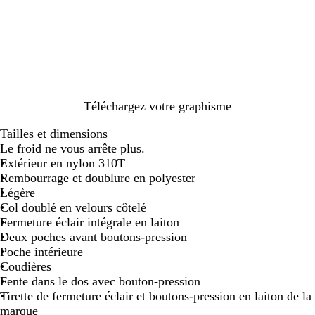
e
u
f
o
n
c
é
Téléchargez votre graphisme
Tailles et dimensions
Le froid ne vous arrête plus.
Extérieur en nylon 310T
Rembourrage et doublure en polyester
Légère
Col doublé en velours côtelé
Fermeture éclair intégrale en laiton
Deux poches avant boutons-pression
Poche intérieure
Coudières
Fente dans le dos avec bouton-pression
Tirette de fermeture éclair et boutons-pression en laiton de la
marque