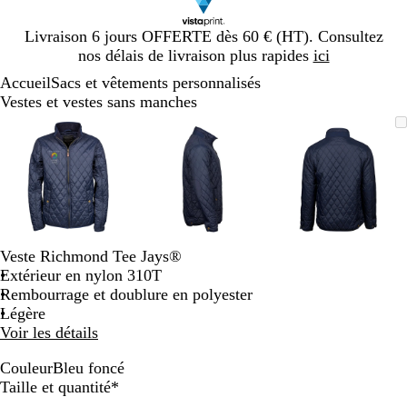
Diapositive
Livraison 6 jours OFFERTE dès 60 € (HT). Consultez
1
nos délais de livraison plus rapides
ici
sur
Accueil
Sacs et vêtements personnalisés
1
Vestes et vestes sans manches
Diapositive
Image
Zoom
Utilisez
Cliquez
Image
Zoom
Utilisez
Cliquez
Image
Zoom
Utilisez
Cliquez
1
zoomable
au
les
pour
zoomable
au
les
pour
zoomable
au
les
pour
sur
minimum
touches
développer
minimum
touches
développer
minimum
touches
développe
3
plus
plus
plus
et
et
et
moins
moins
moins
pour
pour
pour
zoomer
zoomer
zoomer
Veste Richmond Tee Jays®
et
et
et
Extérieur en nylon 310T
les
les
les
Rembourrage et doublure en polyester
touches
touches
touches
Légère
fléchées
fléchées
fléchées
Voir les détails
pour
pour
pour
faire
faire
faire
Couleur
Bleu foncé
B
Obligatoire
défiler
défiler
défiler
Taille et quantité
*
l