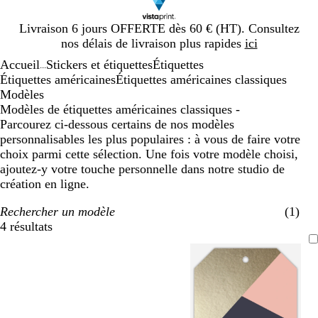
Diapositive
Livraison 6 jours OFFERTE dès 60 € (HT). Consultez
1
nos délais de livraison plus rapides
ici
sur
Accueil
Stickers et étiquettes
Étiquettes
1
...
Étiquettes américaines
Étiquettes américaines classiques
Modèles
Modèles de étiquettes américaines classiques -
Parcourez ci-dessous certains de nos modèles
personnalisables les plus populaires : à vous de faire votre
choix parmi cette sélection. Une fois votre modèle choisi,
ajoutez-y votre touche personnelle dans notre studio de
création en ligne.
Rechercher un modèle
(1)
4 résultats
Filtres