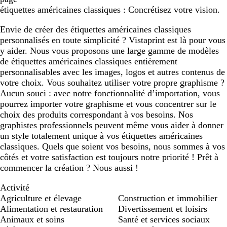
d
n
c
étiquettes américaines classiques : Concrétisez votre vision.
’
d
l
e
e
a
Envie de créer des étiquettes américaines classiques
a
i
personnalisés en toute simplicité ? Vistaprint est là pour vous
u
r
y aider. Nous vous proposons une large gamme de modèles
de étiquettes américaines classiques entièrement
personnalisables avec les images, logos et autres contenus de
votre choix. Vous souhaitez utiliser votre propre graphisme ?
Aucun souci : avec notre fonctionnalité d’importation, vous
pourrez importer votre graphisme et vous concentrer sur le
choix des produits correspondant à vos besoins. Nos
graphistes professionnels peuvent même vous aider à donner
un style totalement unique à vos étiquettes américaines
classiques. Quels que soient vos besoins, nous sommes à vos
côtés et votre satisfaction est toujours notre priorité ! Prêt à
commencer la création ? Nous aussi !
Activité
Agriculture et élevage
Construction et immobilier
Alimentation et restauration
Divertissement et loisirs
Animaux et soins
Santé et services sociaux