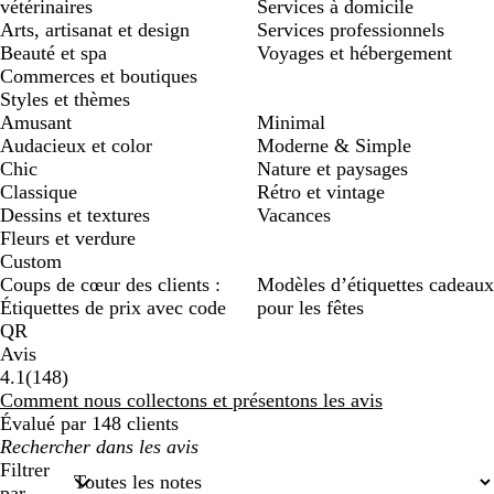
vétérinaires
Services à domicile
Arts, artisanat et design
Services professionnels
Beauté et spa
Voyages et hébergement
Commerces et boutiques
Styles et thèmes
Amusant
Minimal
Audacieux et color
Moderne & Simple
Chic
Nature et paysages
Classique
Rétro et vintage
Dessins et textures
Vacances
Fleurs et verdure
Custom
Coups de cœur des clients :
Modèles d’étiquettes cadeaux
Étiquettes de prix avec code
pour les fêtes
QR
Avis
148
4.1
(
148
)
avis
Comment nous collectons et présentons les avis
Évalué par 148 clients
Mes
recherches
Filtrer
saisies
par