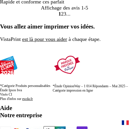
Rapide et conforme ces parfait
Affichage des avis
1-5
1
2
3
Accéder
Accéder
Accéder
à
à
à
Vous allez aimer imprimer vos idées.
la
la
la
page
page
page
VistaPrint
est là pour vous aider
à chaque étape.
*Catégorie Produits personnalisables
*Étude OpinionWay – 1 014 Répondants – Mai 2025 –
Étude Ipsos bva
Catégorie impression en ligne
Viséo CI
Plus d'infos sur
escda.fr
Aide
Notre entreprise