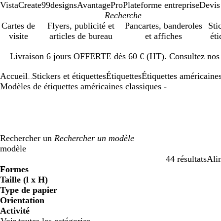
VistaCreate
99designs
AvantagePro
Plateforme entreprise
Devis
Cartes de
Flyers, publicité et
Pancartes, banderoles
Sti
visite
articles de bureau
et affiches
éti
Diapositive
Livraison 6 jours OFFERTE dès 60 € (HT). Consultez nos d
1
sur
Accueil
Stickers et étiquettes
Étiquettes
Étiquettes américaine
1
...
Modèles de étiquettes américaines classiques -
Rechercher un
modèle
44 résultats
Alim
Filtres
Formes
Taille (l x H)
Type de papier
Orientation
Activité