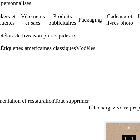
 personnalisés
ckers et
Vêtements
Produits
Cadeaux et
Packaging
quettes
et sacs
publicitaires
livres photo
élais de livraison plus rapides
ici
s
Étiquettes américaines classiques
Modèles
entation et restauration
Tout supprimer
Téléchargez votre pro