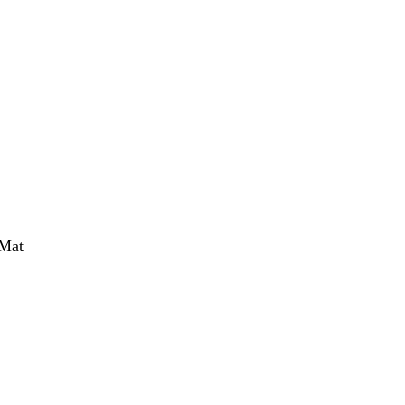
nt
 Mat
nt