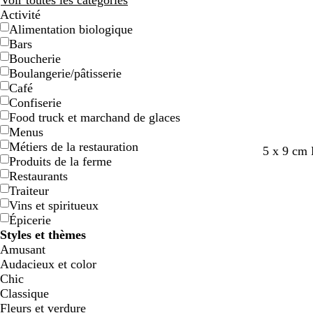
Voir toutes les catégories
Activité
Alimentation biologique
Bars
Boucherie
Boulangerie/pâtisserie
Café
Confiserie
Food truck et marchand de glaces
Menus
Métiers de la restauration
n
n
b
g
v
m
m
b
5 x 9 cm 
Produits de la ferme
o
o
l
r
e
a
a
l
Restaurants
i
i
e
i
r
r
r
e
Traiteur
r
r
u
s
t
r
r
u
Vins et spiritueux
f
f
f
o
o
c
Épicerie
o
o
o
n
n
a
Styles et thèmes
n
n
r
f
n
Amusant
c
c
ê
o
a
Audacieux et color
é
é
t
n
r
Chic
c
d
Classique
é
Fleurs et verdure