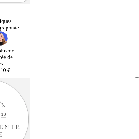
iques
graphiste
phisme
réé de
es
,10 €