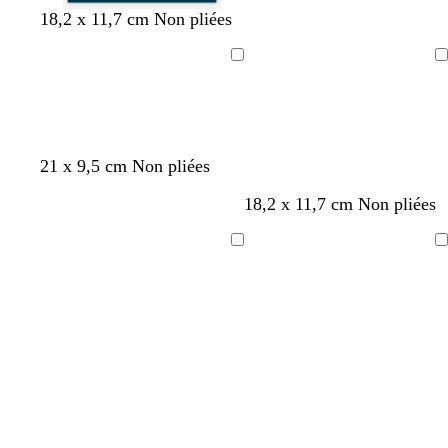
e
e
e
f
e
b
b
v
n
18,2 x 11,7 cm Non pliées
a
o
t
l
l
e
o
u
r
f
e
a
r
i
Chargement
Chargement
x
ê
o
u
n
t
r
t
n
c
c
f
c
a
o
é
n
r
a
ê
21 x 9,5 cm Non pliées
r
t
18,2 x 11,7 cm Non pliées
d
Chargement
Chargement