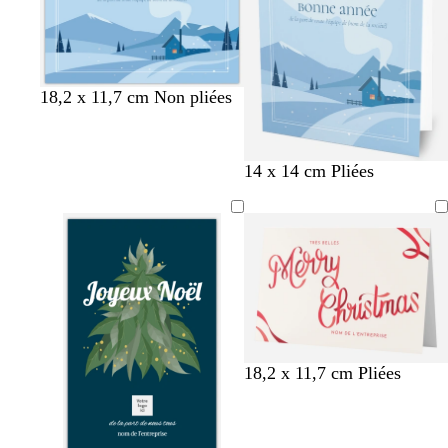
o
i
s
e
18,2 x 11,7 cm Non pliées
14 x 14 cm Pliées
c
c
b
v
v
18,2 x 11,7 cm Pliées
r
r
o
e
i
è
è
r
r
o
m
m
d
t
l