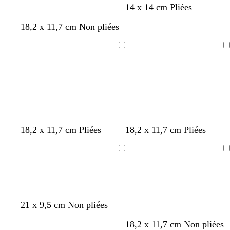
14 x 14 cm Pliées
g
v
18,2 x 11,7 cm Non pliées
r
e
i
r
Chargement
Chargement
s
t
f
f
o
o
n
r
c
ê
é
t
r
v
g
t
m
18,2 x 11,7 cm Pliées
18,2 x 11,7 cm Pliées
o
e
r
e
a
u
r
i
r
r
Chargement
Chargement
g
t
s
r
r
e
f
f
a
o
o
o
c
n
r
n
o
b
g
g
v
v
ê
c
t
21 x 9,5 cm Non pliées
l
r
r
e
i
t
é
t
c
b
n
f
b
18,2 x 11,7 cm Non pliées
e
i
e
r
o
a