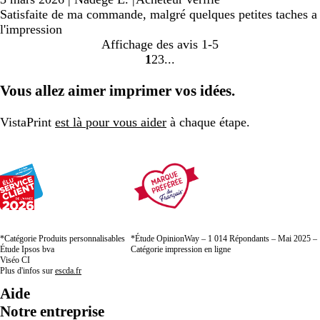
Satisfaite de ma commande, malgré quelques petites taches a
l'impression
Affichage des avis
1-5
1
2
3
Accéder
Accéder
Accéder
à
à
à
Vous allez aimer imprimer vos idées.
la
la
la
page
page
page
VistaPrint
est là pour vous aider
à chaque étape.
*Catégorie Produits personnalisables
*Étude OpinionWay – 1 014 Répondants – Mai 2025 –
Étude Ipsos bva
Catégorie impression en ligne
Viséo CI
Plus d'infos sur
escda.fr
Aide
Notre entreprise