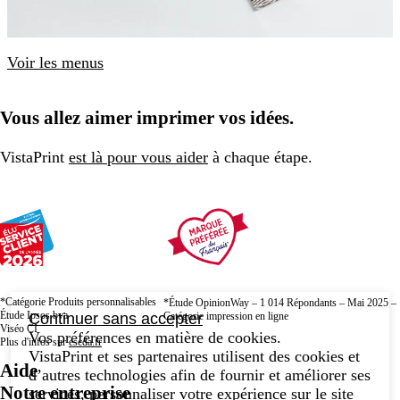
Voir les menus
Vous allez aimer imprimer vos idées.
VistaPrint
est là pour vous aider
à chaque étape.
*Catégorie Produits personnalisables
*Étude OpinionWay – 1 014 Répondants – Mai 2025 –
Étude Ipsos bva
Catégorie impression en ligne
Continuer sans accepter
Viséo CI
Vos préférences en matière de cookies.
Plus d'infos sur
escda.fr
VistaPrint et ses partenaires utilisent des cookies et
Aide
d’autres technologies afin de fournir et améliorer ses
Notre entreprise
services, personnaliser votre expérience sur le site