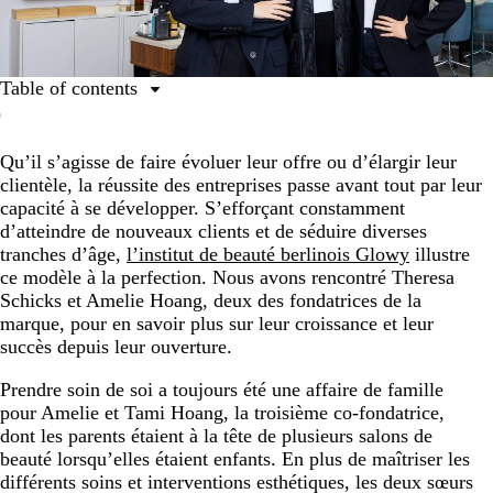
Table of contents
Une recette qui marche
Qu’il s’agisse de faire évoluer leur offre ou d’élargir leur
Les indispensables marketing de Glowy
clientèle, la réussite des entreprises passe avant tout par leur
L’utilisation des réseaux sociaux
capacité à se développer. S’efforçant constamment
d’atteindre de nouveaux clients et de séduire diverses
Les projets de la marque pour l’avenir
tranches d’âge,
l’institut de beauté berlinois Glowy
illustre
ce modèle à la perfection. Nous avons rencontré Theresa
Schicks et Amelie Hoang, deux des fondatrices de la
marque, pour en savoir plus sur leur croissance et leur
succès depuis leur ouverture.
Prendre soin de soi a toujours été une affaire de famille
pour Amelie et Tami Hoang, la troisième co-fondatrice,
dont les parents étaient à la tête de plusieurs salons de
beauté lorsqu’elles étaient enfants. En plus de maîtriser les
différents soins et interventions esthétiques, les deux sœurs