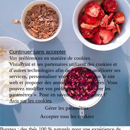
Continuer sans accepter
Vos préférences en matière de cookies.
VistaPrint et ses partenaires utilisent des cookies et
d’autres technologies afin de fournir et améliorer ses
services, personnaliser votre expérience sur le site
web et proposer des annonces personnalisées. Vous
pouvez modifier vos préférences via « Gérer les
paramètres ». Pour en savoir plus, consultez l’
Avis sur les cookies
.
Gérer les paramètres
Accepter tous les cookies
Burstea : des thés 100 % naturels pour une expérience de