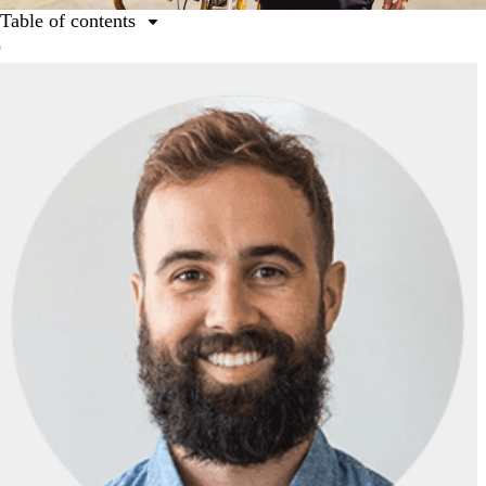
Table of contents
1. Définissez le graphisme qui convient le mieux.
2. Réfléchissez au contenu, à la dimension et au
positionnement des éléments visuels.
3. Trouvez le style qui vous correspond.
4. Choisissez la police appropriée.
5. Positionnez votre contenu avec soin.
6. Déterminez la taille la plus efficace.
7. Faites jouer la couleur en votre faveur.
8. Choisissez votre modèle.
9. Vérifiez le format, la taille et les couleurs avant
l’impression.