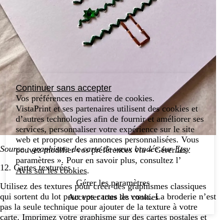
Continuer sans accepter
Vos préférences en matière de cookies.
VistaPrint et ses partenaires utilisent des cookies et
d’autres technologies afin de fournir et améliorer ses
services, personnaliser votre expérience sur le site
web et proposer des annonces personnalisées. Vous
Source : graphisme de carte de vœux brodée sur
Etsy
pouvez modifier vos préférences via « Gérer les
paramètres ». Pour en savoir plus, consultez l’
12. Cartes texturées
Avis sur les cookies
.
Gérer les paramètres
Utilisez des textures pour créer des graphismes classiques
qui sortent du lot pour vos cartes de vœux. La broderie n’est
Accepter tous les cookies
pas la seule technique pour ajouter de la texture à votre
carte. Imprimez votre graphisme sur
des cartes postales
et