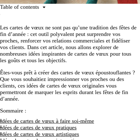
Table of contents
Idées de cartes de vœux à faire soi-même
Les cartes de vœux ne sont pas qu’une tradition des fêtes de
Idées de cartes de vœux pratiques
fin d’année : cet outil polyvalent peut surprendre vos
Idées de cartes de vœux artistiques
proches, renforcer vos relations commerciales et fidéliser
vos clients. Dans cet article, nous allons explorer de
Idées de cartes de vœux interactives
nombreuses idées inspirantes de cartes de vœux pour tous
Idées de cartes de vœux pour les entreprises
les goûts et tous les objectifs.
Donnez vie à vos cartes de vœux
Êtes-vous prêt à créer des cartes de vœux époustouflantes ?
Que vous souhaitiez impressionner vos proches ou des
clients, ces idées de cartes de vœux originales vous
permettront de marquer les esprits durant les fêtes de fin
d’année.
Sommaire :
Idées de cartes de vœux à faire soi-même
Idées de cartes de vœux pratiques
Idées de cartes de vœux artistiques