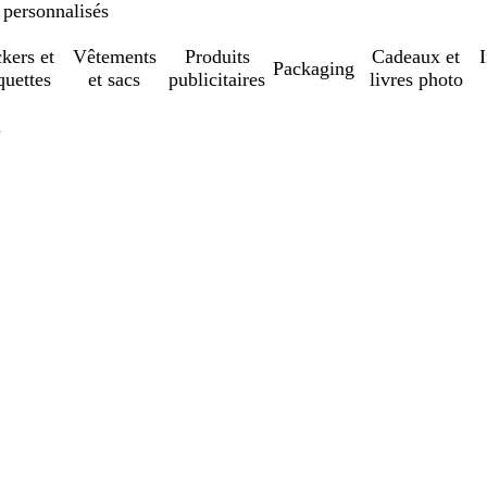
 personnalisés
ckers et
Vêtements
Produits
Cadeaux et
Packaging
quettes
et sacs
publicitaires
livres photo
?