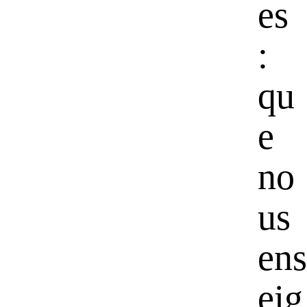
es
:
qu
e
no
us
ens
eig