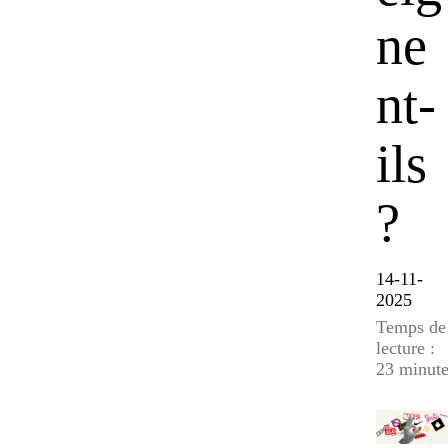
ne
nt-
ils
?
14-11-
2025
Temps de
lecture :
23 minute