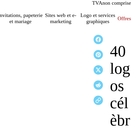
TVA
comprise
non comprise
Invitations, papeterie
Sites web et e-
Logo et services
Offres
et mariage
marketing
graphiques
40
log
os
cél
èbr