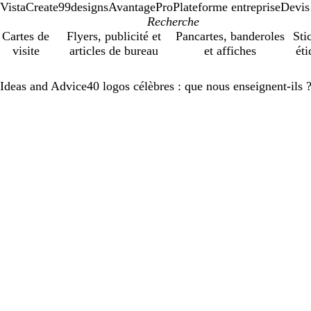
VistaCreate
99designs
AvantagePro
Plateforme entreprise
Devis
Cartes de
Flyers, publicité et
Pancartes, banderoles
Sti
visite
articles de bureau
et affiches
éti
Ideas and Advice
40 logos célèbres : que nous enseignent-ils 