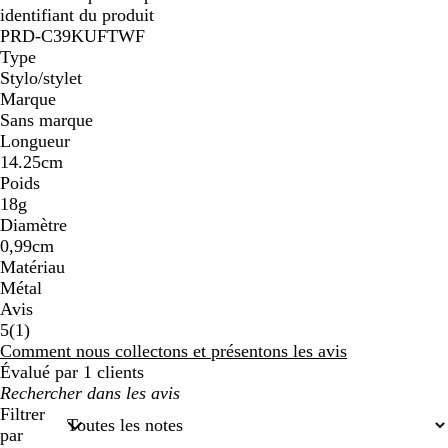
identifiant du produit
PRD-C39KUFTWF
Type
Stylo/stylet
Marque
Sans marque
Longueur
14.25cm
Poids
18g
Diamètre
0,99cm
Matériau
Métal
Avis
1
5
(
1
)
avis
Comment nous collectons et présentons les avis
Évalué par 1 clients
Mes
recherches
Filtrer
saisies
par