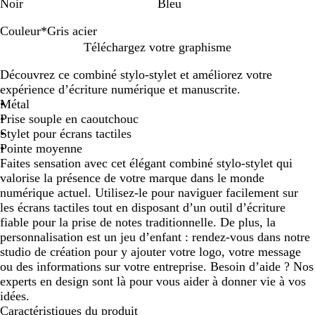
Noir
Bleu
Couleur
*
Gris acier
A
O
G
R
B
Téléchargez votre graphisme
r
r
r
o
r
Découvrez ce combiné stylo-stylet et améliorez votre
g
i
s
o
expérience d’écriture numérique et manuscrite.
e
s
e
n
Métal
n
a
d
z
Prise souple en caoutchouc
t
c
o
e
Stylet pour écrans tactiles
i
r
Pointe moyenne
e
é
Faites sensation avec cet élégant combiné stylo-stylet qui
r
valorise la présence de votre marque dans le monde
numérique actuel. Utilisez-le pour naviguer facilement sur
les écrans tactiles tout en disposant d’un outil d’écriture
fiable pour la prise de notes traditionnelle. De plus, la
personnalisation est un jeu d’enfant : rendez-vous dans notre
studio de création pour y ajouter votre logo, votre message
ou des informations sur votre entreprise. Besoin d’aide ? Nos
experts en design sont là pour vous aider à donner vie à vos
idées.
Caractéristiques du produit