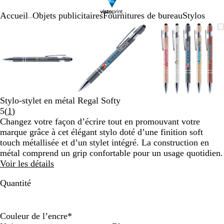
Accueil
Objets publicitaires
Fournitures de bureau
Stylos
...
Diapositive
Image
Zoom
Utilisez
Cliquez
Image
Zoom
Utilisez
Cliquez
Image
Zoom
Utilisez
Cliquez
1
zoomable
au
les
pour
zoomable
au
les
pour
zoomable
au
les
pour
sur
minimum
touches
développer
minimum
touches
développer
minimum
touches
développe
3
plus
plus
plus
et
et
et
moins
moins
moins
pour
pour
pour
zoomer
zoomer
zoomer
Stylo-stylet en métal Regal Softy
et
et
et
Lire
5
(
1
)
les
les
les
les
Changez votre façon d’écrire tout en promouvant votre
touches
touches
touches
1
marque grâce à cet élégant stylo doté d’une finition soft
fléchées
fléchées
fléchées
avis
touch métallisée et d’un stylet intégré. La construction en
pour
pour
pour
métal comprend un grip confortable pour un usage quotidien.
faire
faire
faire
Voir les détails
défiler
défiler
défiler
Quantité
Couleur de l’encre
*