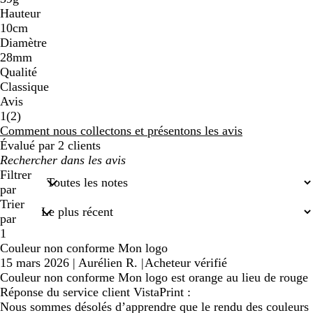
Hauteur
10cm
Diamètre
28mm
Qualité
Classique
Avis
2
1
(
2
)
avis
Comment nous collectons et présentons les avis
Évalué par 2 clients
Mes
recherches
Filtrer
saisies
par
Trier
par
1
Couleur non conforme Mon logo
15 mars 2026
|
Aurélien R.
|
Acheteur vérifié
Couleur non conforme Mon logo est orange au lieu de rouge
Réponse du service client VistaPrint :
Nous sommes désolés d’apprendre que le rendu des couleurs