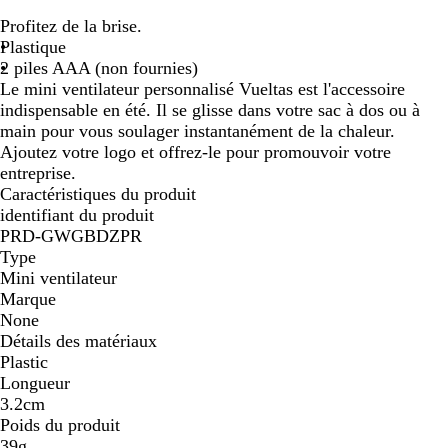
l
Profitez de la brise.
a
Plastique
n
2 piles AAA (non fournies)
c
Le mini ventilateur personnalisé Vueltas est l'accessoire
indispensable en été. Il se glisse dans votre sac à dos ou à
main pour vous soulager instantanément de la chaleur.
Ajoutez votre logo et offrez-le pour promouvoir votre
entreprise.
Caractéristiques du produit
identifiant du produit
PRD-GWGBDZPR
Type
Mini ventilateur
Marque
None
Détails des matériaux
Plastic
Longueur
3.2cm
Poids du produit
39g