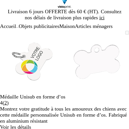
Diapositive
Livraison 6 jours OFFERTE dès 60 € (HT). Consultez
1
nos délais de livraison plus rapides
ici
sur
Accueil
Objets publicitaires
Maison
Articles ménagers
1
...
Diapositive
Image
Zoom
Utilisez
Cliquez
Image
Zoom
Utilisez
Cliquez
1
zoomable
au
les
pour
zoomable
au
les
pour
sur
minimum
touches
développer
minimum
touches
développer
2
plus
plus
et
et
moins
moins
pour
pour
zoomer
zoomer
et
et
les
les
touches
touches
Médaille Unisub en forme d’os
fléchées
fléchées
Lire
4
(
2
)
pour
pour
les
Montrez votre gratitude à tous les amoureux des chiens avec
faire
faire
2
cette médaille personnalisée Unisub en forme d’os. Fabriqué
défiler
défiler
avis
en aluminium résistant
Voir les détails