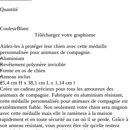
Quantité
Couleur
Blanc
B
Téléchargez votre graphisme
l
Aidez-les à protéger leur chien avec cette médaille
a
personnalisée pour animaux de compagnie.
n
Aluminium
c
Revêtement polymère invisible
Forme en os de chien
Anneau inclus
25,4 cm H x 38,1 cm L x 1,14 cm l
Créez un cadeau précieux pour tous les amoureux des
animaux de compagnie. Fabriquée en aluminium résistant,
cette médaille personnalisée pour animaux de compagnie est
extrêmement fiable. Non seulement votre chien sera mignon
avec cette médaille mais elle le ramènera à la maison
rapidement et en toute sécurité au cas où il se perde. Grâce à
son anneau résistant, vous pouvez être sûr qu'elle restera