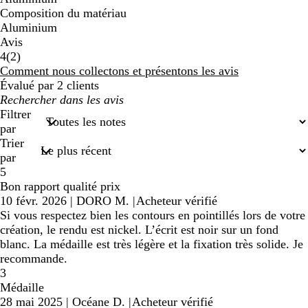
Composition du matériau
Aluminium
Avis
2
4
(
2
)
avis
Comment nous collectons et présentons les avis
Évalué par 2 clients
Mes
recherches
Filtrer
saisies
par
Trier
par
5
Bon rapport qualité prix
10 févr. 2026
|
DORO M.
|
Acheteur vérifié
Si vous respectez bien les contours en pointillés lors de votre
création, le rendu est nickel. L’écrit est noir sur un fond
blanc. La médaille est très légère et la fixation très solide. Je
recommande.
3
Médaille
28 mai 2025
|
Océane D.
|
Acheteur vérifié