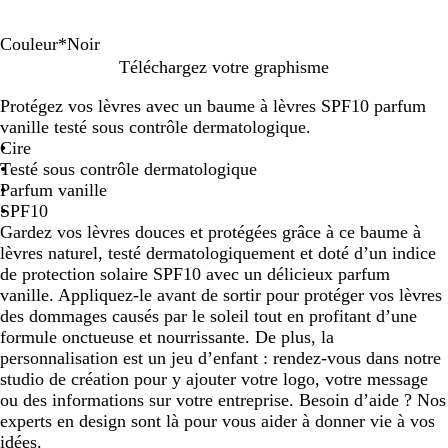
Couleur
*
Noir
N
R
J
B
B
O
V
R
T
T
B
O
F
V
Téléchargez votre graphisme
o
o
a
l
l
r
e
o
r
u
l
r
u
e
Protégez vos lèvres avec un baume à lèvres SPF10 parfum
i
u
u
a
e
a
r
u
a
r
e
a
c
r
vanille testé sous contrôle dermatologique.
r
g
n
n
u
n
t
g
n
q
u
n
h
t
Cire
e
e
c
g
l
e
s
u
t
g
s
l
Testé sous contrôle dermatologique
e
i
t
p
o
r
e
i
i
Parfum vanille
m
r
a
i
a
t
a
m
SPF10
e
a
r
s
n
r
e
Gardez vos lèvres douces et protégées grâce à ce baume à
n
e
e
s
a
t
lèvres naturel, testé dermatologiquement et doté d’un indice
s
n
p
n
r
de protection solaire SPF10 avec un délicieux parfum
p
t
a
s
a
vanille. Appliquez-le avant de sortir pour protéger vos lèvres
a
r
p
n
des dommages causés par le soleil tout en profitant d’une
r
e
a
s
formule onctueuse et nourrissante. De plus, la
e
n
r
p
personnalisation est un jeu d’enfant : rendez-vous dans notre
n
t
e
a
studio de création pour y ajouter votre logo, votre message
t
n
r
ou des informations sur votre entreprise. Besoin d’aide ? Nos
t
e
experts en design sont là pour vous aider à donner vie à vos
n
idées.
t