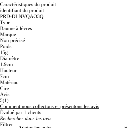
Caractéristiques du produit
identifiant du produit
PRD-DLNVQAO3Q
Type
Baume à lèvres
Marque
Non précisé
Poids
15g
Diamètre
1.9cm
Hauteur
7cm
Matériau
Cire
Avis
1
5
(
1
)
avis
Comment nous collectons et présentons les avis
Évalué par 1 clients
Mes
recherches
Filtrer