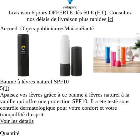
Diapositive
Livraison 6 jours OFFERTE dès 60 € (HT). Consultez
1
nos délais de livraison plus rapides
ici
sur
Accueil
Objets publicitaires
Maison
Santé
1
...
Diapositive
Image
Zoom
Utilisez
Cliquez
Image
Zoom
Utilisez
Cliquez
Image
Zoom
Utilisez
Cliquez
1
zoomable
au
les
pour
zoomable
au
les
pour
zoomable
au
les
pour
sur
minimum
touches
développer
minimum
touches
développer
minimum
touches
développe
3
plus
plus
plus
et
et
et
moins
moins
moins
pour
pour
pour
zoomer
zoomer
zoomer
Baume à lèvres naturel SPF10
et
et
et
Lire
5
(
1
)
les
les
les
les
Apaisez vos lèvres grâce à ce baume à lèvres naturel à la
touches
touches
touches
1
vanille qui offre une protection SPF10. Il a été testé sous
fléchées
fléchées
fléchées
avis
contrôle dermatologique pour votre confort et votre
pour
pour
pour
tranquillité d’esprit.
faire
faire
faire
Voir les détails
défiler
défiler
défiler
Quantité