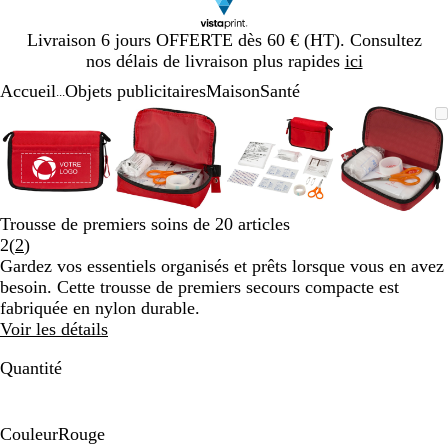
Diapositive
Livraison 6 jours OFFERTE dès 60 € (HT). Consultez
1
nos délais de livraison plus rapides
ici
sur
Accueil
Objets publicitaires
Maison
Santé
1
...
Diapositive
Image
Zoom
Utilisez
Cliquez
Image
Zoom
Utilisez
Cliquez
Image
Zoom
Utilisez
Cliquez
Image
Zoom
Utilisez
Cliquez
1
zoomable
au
les
pour
zoomable
au
les
pour
zoomable
au
les
pour
zoomab
au
les
pour
sur
minimum
touches
développer
minimum
touches
développer
minimum
touches
développer
minim
touches
dévelop
4
plus
plus
plus
plus
et
et
et
et
moins
moins
moins
moins
Trousse de premiers soins de 20 articles
pour
pour
pour
pour
Lire
2
(
2
)
zoomer
zoomer
zoomer
zoomer
les
Gardez vos essentiels organisés et prêts lorsque vous en avez
et
et
et
et
2
besoin. Cette trousse de premiers secours compacte est
les
les
les
les
avis
fabriquée en nylon durable.
touches
touches
touches
touches
Voir les détails
fléchées
fléchées
fléchées
fléchée
pour
pour
pour
pour
Quantité
faire
faire
faire
faire
défiler
défiler
défiler
défiler
Couleur
Rouge