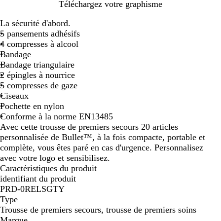
R
Téléchargez votre graphisme
o
La sécurité d'abord.
u
5 pansements adhésifs
g
4 compresses à alcool
e
Bandage
Bandage triangulaire
2 épingles à nourrice
5 compresses de gaze
Ciseaux
Pochette en nylon
Conforme à la norme EN13485
Avec cette trousse de premiers secours 20 articles
personnalisée de Bullet™, à la fois compacte, portable et
complète, vous êtes paré en cas d'urgence. Personnalisez
avec votre logo et sensibilisez.
Caractéristiques du produit
identifiant du produit
PRD-0RELSGTY
Type
Trousse de premiers secours, trousse de premiers soins
Marque