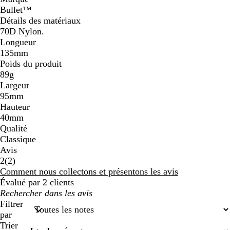
Bullet™
Détails des matériaux
70D Nylon.
Longueur
135mm
Poids du produit
89g
Largeur
95mm
Hauteur
40mm
Qualité
Classique
Avis
2
2
(
2
)
avis
Comment nous collectons et présentons les avis
Évalué par 2 clients
Mes
recherches
Filtrer
saisies
par
Trier