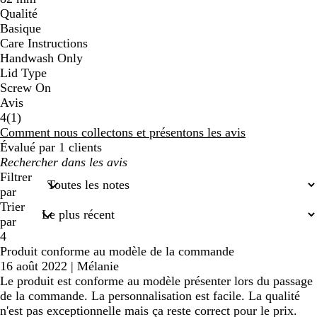
Qualité
Basique
Care Instructions
Handwash Only
Lid Type
Screw On
Avis
1
4
(
1
)
avis
Comment nous collectons et présentons les avis
Évalué par 1 clients
Mes
recherches
Filtrer
saisies
par
Trier
par
4
Produit conforme au modèle de la commande
16 août 2022
|
Mélanie
Le produit est conforme au modèle présenter lors du passage
de la commande. La personnalisation est facile. La qualité
n'est pas exceptionnelle mais ça reste correct pour le prix.