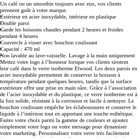
Un café ou un smoothie toujours avec eux, vos clients
g
g
g
g
g
prennent goût à votre marque.
e
e
e
e
e
Extérieur en acier inoxydable, intérieur en plastique
n
n
n
n
n
Double paroi
t
t
t
t
t
Garde les boissons chaudes pendant 2 heures et froides
/
/
/
/
/
pendant 4 heures
r
o
v
n
b
Couvercle à visser avec bouchon coulissant
o
r
e
o
l
Capacité : 470 ml
u
a
r
i
e
Non lavable au lave-vaisselle. Lavage à la main uniquement
g
n
t
r
u
Mettez votre logo à l’honneur lorsque vos clients sirotent
e
g
c
u
leur café dans le verre isotherme Elwood. Les deux parois en
e
i
n
acier inoxydable permettent de conserver la boisson à
t
i
température pendant quelques heures, tandis que la surface
r
extérieure offre une prise en main sûre. Grâce à l’association
o
de l’acier inoxydable et du plastique, ce verre isotherme est à
n
la fois solide, résistant à la corrosion et facile à nettoyer. Le
bouchon coulissant empêche les éclaboussures et conserve le
liquide à l’intérieur tout en apportant une touche esthétique.
Faites votre choix parmi la gamme de couleurs et ajoutez
simplement votre logo ou votre message pour dynamiser
votre marketing. Personnalisez votre verre très facilement