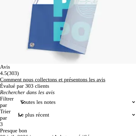
Avis
303
4.5
(
303
)
avis
Comment nous collectons et présentons les avis
Évalué par 303 clients
Mes
recherches
Filtrer
saisies
par
Trier
par
3
Presque bon