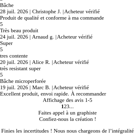
Bâche
28 juil. 2026
|
Christophe J.
|
Acheteur vérifié
Produit de qualité et conforme à ma commande
5
Très beau produit
24 juil. 2026
|
Arnaud g.
|
Acheteur vérifié
Super
5
tres contente
20 juil. 2026
|
Alice R.
|
Acheteur vérifié
très resistant super
5
Bâche microperforée
19 juil. 2026
|
Marc B.
|
Acheteur vérifié
Excellent produit, envoi rapide. À recommander
Affichage des avis
1-5
1
2
3
Accéder
Accéder
Accéder
Faites appel à un graphiste
à
à
à
Confiez-nous la création !
la
la
la
page
page
page
Finies les incertitudes ! Nous nous chargeons de l’intégralité