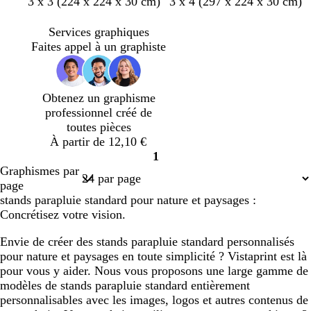
v
g
v
g
3 x 3 (224 x 224 x 30 cm)
3 x 4 (297 x 224 x 30 cm)
e
r
e
r
r
i
r
i
Services graphiques
t
s
t
s
Faites appel à un graphiste
f
f
o
f
o
o
l
o
r
n
i
n
Obtenez un graphisme
ê
c
v
c
professionnel créé de
t
é
e
é
toutes pièces
À partir de 12,10 €
1
Page
Graphismes par
1
page
stands parapluie standard pour nature et paysages :
Concrétisez votre vision.
Envie de créer des stands parapluie standard personnalisés
pour nature et paysages en toute simplicité ? Vistaprint est là
pour vous y aider. Nous vous proposons une large gamme de
modèles de stands parapluie standard entièrement
personnalisables avec les images, logos et autres contenus de