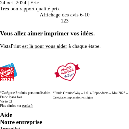
24 oct. 2024
|
Eric
Tres bon rapport qualité prix
Affichage des avis
6-10
1
2
3
Accéder
Accéder
Accéder
à
à
à
Vous allez aimer imprimer vos idées.
la
la
la
page
page
page
VistaPrint
est là pour vous aider
à chaque étape.
*Catégorie Produits personnalisables
*Étude OpinionWay – 1 014 Répondants – Mai 2025 –
Étude Ipsos bva
Catégorie impression en ligne
Viséo CI
Plus d'infos sur
escda.fr
Aide
Notre entreprise
Trustpilot