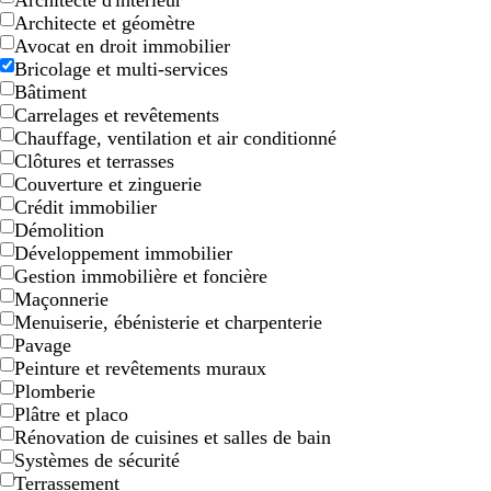
Architecte d'intérieur
Architecte et géomètre
Avocat en droit immobilier
Bricolage et multi-services
Bâtiment
Carrelages et revêtements
Chauffage, ventilation et air conditionné
Clôtures et terrasses
Couverture et zinguerie
Crédit immobilier
b
b
b
b
Démolition
l
l
l
l
Développement immobilier
e
e
e
e
Gestion immobilière et foncière
u
u
u
u
Maçonnerie
f
c
f
Menuiserie, ébénisterie et charpenterie
o
l
o
Pavage
n
a
n
Peinture et revêtements muraux
c
i
c
Plomberie
é
r
é
Plâtre et placo
Rénovation de cuisines et salles de bain
Systèmes de sécurité
Terrassement