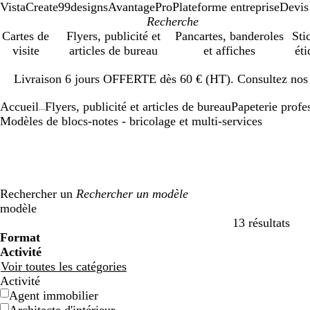
VistaCreate
99designs
AvantagePro
Plateforme entreprise
Devis
Cartes de
Flyers, publicité et
Pancartes, banderoles
Sti
visite
articles de bureau
et affiches
éti
Diapositive
Livraison 6 jours OFFERTE dès 60 € (HT). Consultez nos d
1
sur
Accueil
Flyers, publicité et articles de bureau
Papeterie profe
1
...
Modèles de blocs-notes - bricolage et multi-services
Rechercher un
modèle
13 résultats
Filtres
Format
Activité
Voir toutes les catégories
Activité
Agent immobilier