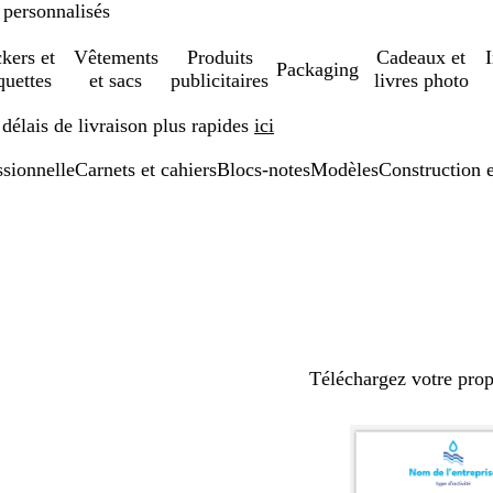
 personnalisés
ckers et
Vêtements
Produits
Cadeaux et
Packaging
quettes
et sacs
publicitaires
livres photo
élais de livraison plus rapides
ici
ssionnelle
Carnets et cahiers
Blocs-notes
Modèles
Construction 
Téléchargez votre pro