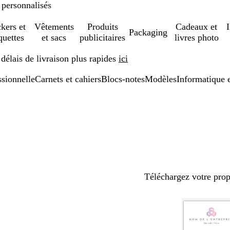
 personnalisés
ckers et
Vêtements
Produits
Cadeaux et
Packaging
quettes
et sacs
publicitaires
livres photo
élais de livraison plus rapides
ici
ssionnelle
Carnets et cahiers
Blocs-notes
Modèles
Informatique 
Téléchargez votre pro