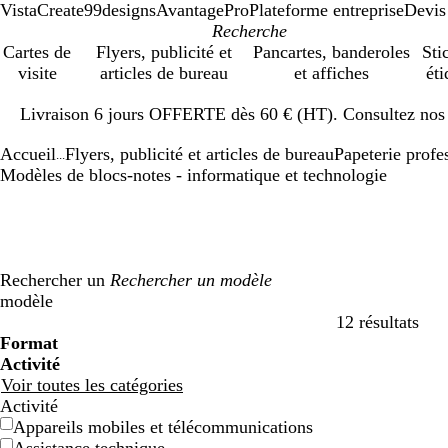
VistaCreate
99designs
AvantagePro
Plateforme entreprise
Devis
Cartes de
Flyers, publicité et
Pancartes, banderoles
Sti
visite
articles de bureau
et affiches
éti
Diapositive
Livraison 6 jours OFFERTE dès 60 € (HT). Consultez nos d
1
sur
Accueil
Flyers, publicité et articles de bureau
Papeterie profe
1
...
Modèles de blocs-notes - informatique et technologie
Rechercher un
modèle
12 résultats
Filtres
Format
Activité
Voir toutes les catégories
Activité
Appareils mobiles et télécommunications