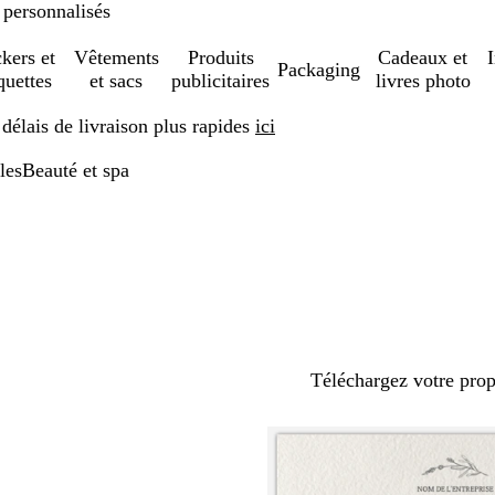
 personnalisés
ckers et
Vêtements
Produits
Cadeaux et
Packaging
quettes
et sacs
publicitaires
livres photo
élais de livraison plus rapides
ici
les
Beauté et spa
Téléchargez votre pro