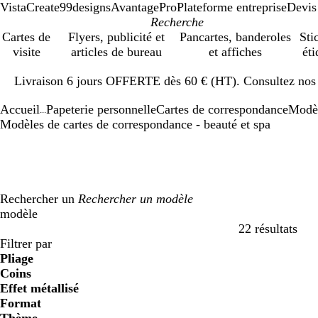
VistaCreate
99designs
AvantagePro
Plateforme entreprise
Devis
Cartes de
Flyers, publicité et
Pancartes, banderoles
Sti
visite
articles de bureau
et affiches
éti
Diapositive
Livraison 6 jours OFFERTE dès 60 € (HT). Consultez nos d
1
sur
Accueil
Papeterie personnelle
Cartes de correspondance
Modè
1
...
Modèles de cartes de correspondance - beauté et spa
Rechercher un
modèle
22 résultats
Filtres
Filtrer par
Pliage
Coins
Effet métallisé
Format