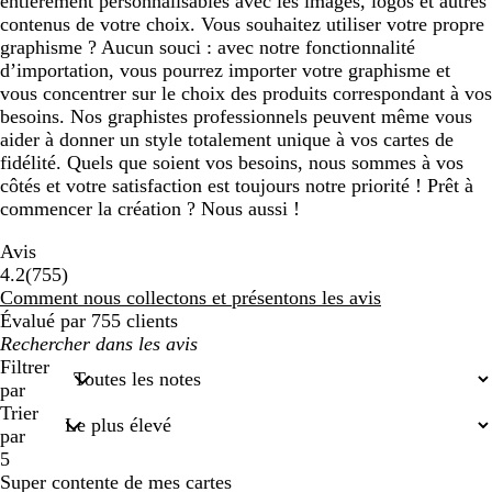
entièrement personnalisables avec les images, logos et autres
contenus de votre choix. Vous souhaitez utiliser votre propre
graphisme ? Aucun souci : avec notre fonctionnalité
d’importation, vous pourrez importer votre graphisme et
vous concentrer sur le choix des produits correspondant à vos
besoins. Nos graphistes professionnels peuvent même vous
aider à donner un style totalement unique à vos cartes de
fidélité. Quels que soient vos besoins, nous sommes à vos
côtés et votre satisfaction est toujours notre priorité ! Prêt à
commencer la création ? Nous aussi !
Avis
755
4.2
(
755
)
avis
Comment nous collectons et présentons les avis
Évalué par 755 clients
Mes
recherches
Filtrer
saisies
par
Trier
par
5
Super contente de mes cartes