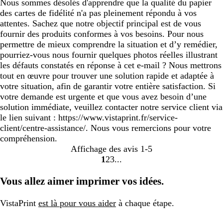
Nous sommes désolés d'apprendre que la qualité du papier
des cartes de fidélité n'a pas pleinement répondu à vos
attentes. Sachez que notre objectif principal est de vous
fournir des produits conformes à vos besoins. Pour nous
permettre de mieux comprendre la situation et d’y remédier,
pourriez-vous nous fournir quelques photos réelles illustrant
les défauts constatés en réponse à cet e-mail ? Nous mettrons
tout en œuvre pour trouver une solution rapide et adaptée à
votre situation, afin de garantir votre entière satisfaction. Si
votre demande est urgente et que vous avez besoin d’une
solution immédiate, veuillez contacter notre service client via
le lien suivant : https://www.vistaprint.fr/service-
client/centre-assistance/. Nous vous remercions pour votre
compréhension.
Affichage des avis
1-5
1
2
3
Accéder
Accéder
Accéder
à
à
à
Vous allez aimer imprimer vos idées.
la
la
la
page
page
page
VistaPrint
est là pour vous aider
à chaque étape.