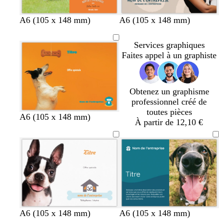
e
r
r
o
g
b
v
g
f
f
l
g
m
A6 (105 x 148 mm)
A6 (105 x 148 mm)
r
r
l
e
r
a
a
i
r
a
a
e
e
r
i
u
u
l
i
r
Services graphiques
n
n
u
t
s
v
v
a
s
r
Faites appel à un graphiste
g
a
e
e
s
f
o
e
t
o
n
n
Obtenez un graphisme
c
professionnel créé de
é
toutes pièces
o
o
o
o
o
A6 (105 x 148 mm)
À partir de 12,10 €
r
r
r
r
r
a
a
a
a
a
n
n
n
n
n
g
g
g
g
g
e
e
e
e
e
b
b
b
b
b
b
b
b
b
g
v
r
A6 (105 x 148 mm)
A6 (105 x 148 mm)