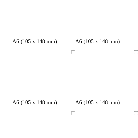
A6 (105 x 148 mm)
A6 (105 x 148 mm)
Chargement
Chargement
b
b
b
A6 (105 x 148 mm)
A6 (105 x 148 mm)
l
l
l
a
a
a
Chargement
Chargement
n
n
n
c
c
c