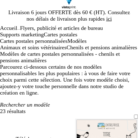
Diapositive
Livraison 6 jours OFFERTE dès 60 € (HT). Consultez
1
nos délais de livraison plus rapides
ici
sur
Accueil
Flyers, publicité et articles de bureau
1
...
Supports marketing
Cartes postales
Cartes postales personnalisées
Modèles
Animaux et soins vétérinaires
Chenils et pensions animalières
Modèles de cartes postales personnalisées - chenils et
pensions animalières
Parcourez ci-dessous certains de nos modèles
personnalisables les plus populaires : à vous de faire votre
choix parmi cette sélection. Une fois votre modèle choisi,
ajoutez-y votre touche personnelle dans notre studio de
création en ligne.
Rechercher un modèle
23 résultats
Filtres