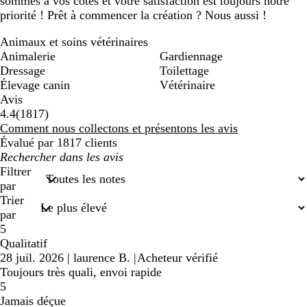
sommes à vos côtés et votre satisfaction est toujours notre
priorité ! Prêt à commencer la création ? Nous aussi !
Animaux et soins vétérinaires
Animalerie
Gardiennage
Dressage
Toilettage
Élevage canin
Vétérinaire
Avis
1817
4.4
(
1817
)
avis
Comment nous collectons et présentons les avis
Évalué par 1817 clients
Mes
recherches
Filtrer
saisies
par
Trier
par
5
Qualitatif
28 juil. 2026
|
laurence B.
|
Acheteur vérifié
Toujours très quali, envoi rapide
5
Jamais déçue