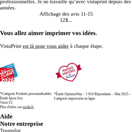
professionnelles. Je ne travaille qu’avec vistaprint depuis des
années.
Affichage des avis
11-15
1
2
3
aller
aller
aller
à
à
à
Vous allez aimer imprimer vos idées.
la
la
la
page
page
page
VistaPrint
est là pour vous aider
à chaque étape.
1
2
3
*Catégorie Produits personnalisables
*Étude OpinionWay – 1 014 Répondants – Mai 2025 –
Étude Ipsos bva
Catégorie impression en ligne
Viséo CI
Plus d'infos sur
escda.fr
Aide
Notre entreprise
Trustpilot