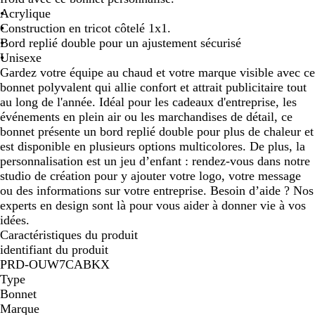
Acrylique
m
e
e
c
Construction en tricot côtelé 1x1.
a
m
h
Bord replié double pour un ajustement sécurisé
r
p
i
Unisexe
i
i
n
Gardez votre équipe au chaud et votre marque visible avec ce
n
r
é
bonnet polyvalent qui allie confort et attrait publicitaire tout
e
e
au long de l'année. Idéal pour les cadeaux d'entreprise, les
événements en plein air ou les marchandises de détail, ce
bonnet présente un bord replié double pour plus de chaleur et
est disponible en plusieurs options multicolores. De plus, la
personnalisation est un jeu d’enfant : rendez-vous dans notre
studio de création pour y ajouter votre logo, votre message
ou des informations sur votre entreprise. Besoin d’aide ? Nos
experts en design sont là pour vous aider à donner vie à vos
idées.
Caractéristiques du produit
identifiant du produit
PRD-OUW7CABKX
Type
Bonnet
Marque