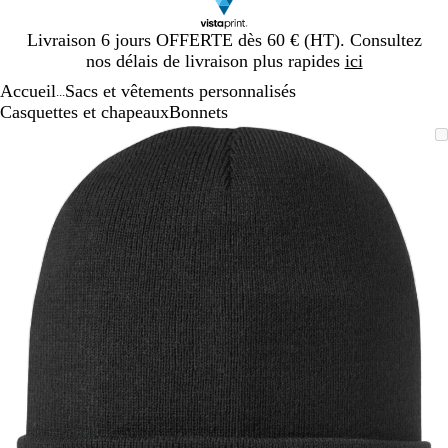
Diapositive
Livraison 6 jours OFFERTE dès 60 € (HT). Consultez
1
nos délais de livraison plus rapides
ici
sur
Accueil
Sacs et vêtements personnalisés
1
...
Casquettes et chapeaux
Bonnets
Diapositive
Image
Zoom
Utilisez
Cliquez
1
zoomable
au
les
pour
sur
minimum
touches
développer
1
plus
et
moins
pour
zoomer
et
les
touches
fléchées
pour
faire
défiler