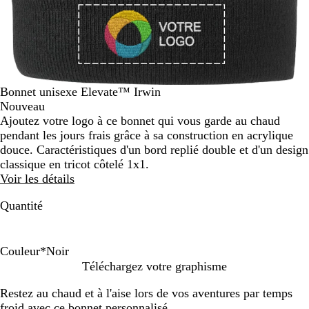
Bonnet unisexe Elevate™ Irwin
Nouveau
Ajoutez votre logo à ce bonnet qui vous garde au chaud
pendant les jours frais grâce à sa construction en acrylique
douce. Caractéristiques d'un bord replié double et d'un design
classique en tricot côtelé 1x1.
Voir les détails
Quantité
Couleur
*
Noir
N
V
B
R
G
B
G
Téléchargez votre graphisme
o
e
l
o
r
l
r
Restez au chaud et à l'aise lors de vos aventures par temps
i
r
e
u
è
e
i
froid avec ce bonnet personnalisé.
r
t
u
g
s
u
s