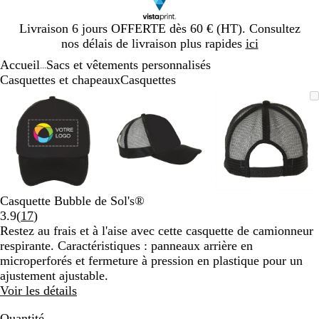
Diapositive
Livraison 6 jours OFFERTE dès 60 € (HT). Consultez
1
nos délais de livraison plus rapides
ici
sur
Accueil
Sacs et vêtements personnalisés
1
...
Casquettes et chapeaux
Casquettes
Diapositive
Image
Zoom
Utilisez
Cliquez
Image
Zoom
Utilisez
Cliquez
Image
Zoom
Utilisez
Cliquez
1
zoomable
au
les
pour
zoomable
au
les
pour
zoomable
au
les
pour
sur
minimum
touches
développer
minimum
touches
développer
minimum
touches
développe
3
plus
plus
plus
et
et
et
moins
moins
moins
pour
pour
pour
zoomer
zoomer
zoomer
Casquette Bubble de Sol's®
et
et
et
Lire
3.9
(
17
)
les
les
les
les
Restez au frais et à l'aise avec cette casquette de camionneur
touches
touches
touches
17
respirante. Caractéristiques : panneaux arrière en
fléchées
fléchées
fléchées
avis
microperforés et fermeture à pression en plastique pour un
pour
pour
pour
ajustement ajustable.
faire
faire
faire
Voir les détails
défiler
défiler
défiler
Quantité