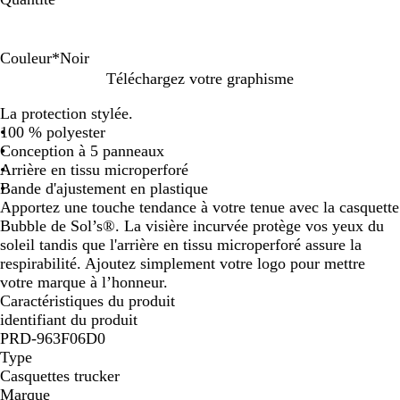
Couleur
*
Noir
B
B
N
B
B
B
B
B
B
B
B
B
Téléchargez votre graphisme
l
l
o
l
l
l
l
l
l
l
l
l
La protection stylée.
a
e
i
e
a
a
a
a
a
a
a
a
100 % polyester
n
u
r
u
n
n
n
n
n
n
n
n
Conception à 5 panneaux
c
r
d
c
c
c
c
c
c
c
c
Arrière en tissu microperforé
o
e
/
/
/
/
/
/
/
/
Bande d'ajustement en plastique
i
m
b
b
o
v
n
r
c
j
Apportez une touche tendance à votre tenue avec la casquette
i
l
l
r
e
o
o
o
a
Bubble de Sol’s®. La visière incurvée protège vos yeux du
n
e
e
a
r
i
u
r
u
soleil tandis que l'arrière en tissu microperforé assure la
u
u
u
n
t
r
g
a
n
respirabilité. Ajoutez simplement votre logo pour mettre
i
d
r
g
f
e
i
e
votre marque à l’honneur.
t
e
o
e
l
l
f
Caractéristiques du produit
m
i
f
u
f
l
identifiant du produit
i
l
o
l
u
PRD-963F06D0
n
u
u
o
Type
u
o
o
Casquettes trucker
i
Marque
t