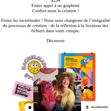
1
2
3
4
Accéder
Accéder
Accéder
Accéder
Faites appel à un graphiste
à
à
à
à
Confiez-nous la création !
la
la
la
la
page
page
page
page
Finies les incertitudes ! Nous nous chargeons de l’intégralité
du processus de création : de la réflexion à la livraison des
fichiers dans votre compte.
Découvrir