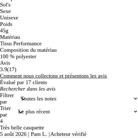
Sol's
Sexe
Unisexe
Poids
45g
Matériau
Tissu Performance
Composition du matériau
100 % polyester
Avis
17
3.9
(
17
)
avis
Comment nous collectons et présentons les avis
Évalué par 17 clients
Mes
recherches
Filtrer
saisies
par
Trier
par
4
Très belle casquette
5 août 2026
|
Pam L.
|
Acheteur vérifié