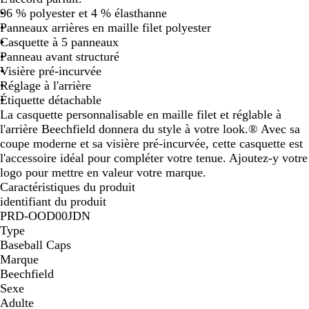
96 % polyester et 4 % élasthanne
r
u
s
Panneaux arrières en maille filet polyester
d
c
Casquette à 5 panneaux
e
l
Panneau avant structuré
m
a
Visière pré-incurvée
i
i
Réglage à l'arrière
n
r
Étiquette détachable
u
La casquette personnalisable en maille filet et réglable à
i
l'arrière Beechfield donnera du style à votre look.® Avec sa
t
coupe moderne et sa visière pré-incurvée, cette casquette est
l'accessoire idéal pour compléter votre tenue. Ajoutez-y votre
logo pour mettre en valeur votre marque.
Caractéristiques du produit
identifiant du produit
PRD-OOD00JDN
Type
Baseball Caps
Marque
Beechfield
Sexe
Adulte