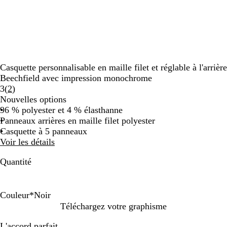
Casquette personnalisable en maille filet et réglable à l'arrière
Beechfield avec impression monochrome
Lire
3
(
2
)
les
Nouvelles options
2
96 % polyester et 4 % élasthanne
avis
Panneaux arrières en maille filet polyester
Casquette à 5 panneaux
Voir les détails
Quantité
Couleur
*
Noir
N
B
G
Téléchargez votre graphisme
o
l
r
L'accord parfait.
i
e
i