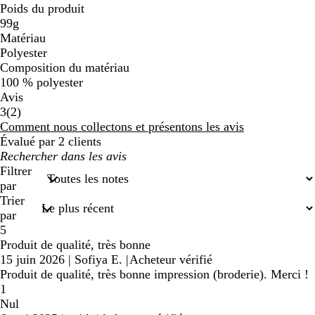
Poids du produit
99g
Matériau
Polyester
Composition du matériau
100 % polyester
Avis
2
3
(
2
)
avis
Comment nous collectons et présentons les avis
Évalué par 2 clients
Mes
recherches
Filtrer
saisies
par
Trier
par
5
Produit de qualité, très bonne
15 juin 2026
|
Sofiya E.
|
Acheteur vérifié
Produit de qualité, très bonne impression (broderie). Merci !
1
Nul