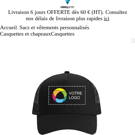
Diapositive
Livraison 6 jours OFFERTE dès 60 € (HT). Consultez
1
nos délais de livraison plus rapides
ici
sur
Accueil
Sacs et vêtements personnalisés
1
...
Casquettes et chapeaux
Casquettes
Diapositive
Image
Zoom
Utilisez
Cliquez
1
zoomable
au
les
pour
sur
minimum
touches
développer
1
plus
et
moins
pour
zoomer
et
les
touches
fléchées
pour
faire
défiler