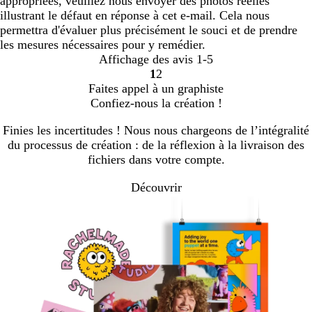
appropriées, veuillez nous envoyer des photos réelles
illustrant le défaut en réponse à cet e-mail. Cela nous
permettra d'évaluer plus précisément le souci et de prendre
les mesures nécessaires pour y remédier.
Affichage des avis
1-5
1
2
Accéder
Accéder
Faites appel à un graphiste
à
à
Confiez-nous la création !
la
la
page
page
Finies les incertitudes ! Nous nous chargeons de l’intégralité
du processus de création : de la réflexion à la livraison des
fichiers dans votre compte.
Découvrir