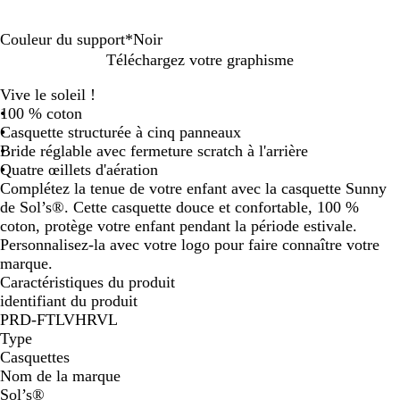
Couleur du support
*
Noir
R
B
B
D
V
O
B
F
N
R
B
Téléchargez votre graphisme
o
l
l
o
e
r
l
u
o
o
l
Vive le soleil !
s
e
e
r
r
a
a
c
i
u
e
100 % coton
e
u
u
é
t
n
n
h
r
g
u
Casquette structurée à cinq panneaux
c
r
p
g
c
s
e
d
Bride réglable avec fermeture scratch à l'arrière
i
o
o
e
i
e
Quatre œillets d'aération
e
i
m
a
m
Complétez la tenue de votre enfant avec la casquette Sunny
l
m
i
de Sol’s®. Cette casquette douce et confortable, 100 %
e
n
coton, protège votre enfant pendant la période estivale.
u
Personnalisez-la avec votre logo pour faire connaître votre
i
marque.
t
Caractéristiques du produit
identifiant du produit
PRD-FTLVHRVL
Type
Casquettes
Nom de la marque
Sol’s®