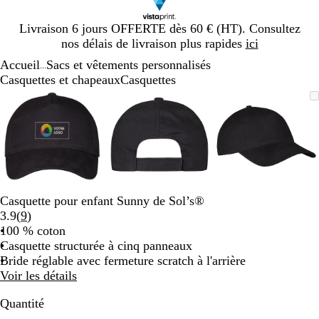
Diapositive
Livraison 6 jours OFFERTE dès 60 € (HT). Consultez
1
nos délais de livraison plus rapides
ici
sur
Accueil
Sacs et vêtements personnalisés
1
...
Casquettes et chapeaux
Casquettes
Diapositive
Image
Zoom
Utilisez
Cliquez
Image
Zoom
Utilisez
Cliquez
Image
Zoom
Utilisez
Cliquez
1
zoomable
au
les
pour
zoomable
au
les
pour
zoomable
au
les
pour
sur
minimum
touches
développer
minimum
touches
développer
minimum
touches
développe
3
plus
plus
plus
et
et
et
moins
moins
moins
pour
pour
pour
zoomer
zoomer
zoomer
Casquette pour enfant Sunny de Sol’s®
et
et
et
Lire
3.9
(
9
)
les
les
les
les
100 % coton
touches
touches
touches
9
Casquette structurée à cinq panneaux
fléchées
fléchées
fléchées
avis
Bride réglable avec fermeture scratch à l'arrière
pour
pour
pour
Voir les détails
faire
faire
faire
défiler
défiler
défiler
Quantité