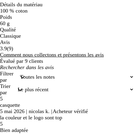
Détails du matériau
100 % coton
Poids
60 g
Qualité
Classique
Avis
9
3.9
(
9
)
avis
Comment nous collectons et présentons les avis
Évalué par 9 clients
Mes
recherches
Filtrer
saisies
par
Trier
par
5
casquette
5 mai 2026
|
nicolas k.
|
Acheteur vérifié
la couleur et le logo sont top
5
Bien adaptée