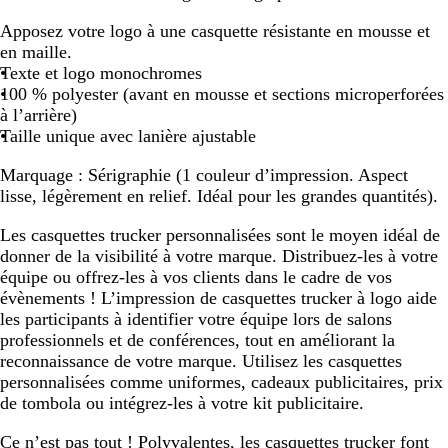
0
3
E
u
Apposez votre logo à une casquette résistante en mousse et
F
7
C
l
en maille.
4
3
0
t
Texte et logo monochromes
5
5
5
i
100 % polyester (avant en mousse et sections microperforées
8
3
2
c
à l’arrière)
B
A
F
o
Taille unique avec lanière ajustable
/
/
/
l
#
#
#
o
Marquage :
Sérigraphie (1 couleur d’impression. Aspect
F
F
F
r
lisse, légèrement en relief. Idéal pour les grandes quantités).
F
F
F
e
F
F
F
Les casquettes trucker personnalisées sont le moyen idéal de
F
F
F
donner de la visibilité à votre marque. Distribuez-les à votre
F
F
F
équipe ou offrez-les à vos clients dans le cadre de vos
F
F
F
évènements ! L’impression de casquettes trucker à logo aide
les participants à identifier votre équipe lors de salons
professionnels et de conférences, tout en améliorant la
reconnaissance de votre marque. Utilisez les casquettes
personnalisées comme uniformes, cadeaux publicitaires, prix
de tombola ou intégrez-les à votre kit publicitaire.
Ce n’est pas tout ! Polyvalentes, les casquettes trucker font