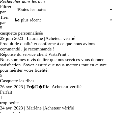
Mes
recherches
Filtrer
saisies
par
Trier
par
5
casquette personnalisée
29 juin 2023
|
Lauriane
|
Acheteur vérifié
Produit de qualité et conforme à ce que nous avions
commandé , je recommande !
Réponse du service client VistaPrint :
Nous sommes ravis de lire que nos services vous donnent
satisfaction. Soyez assuré que nous mettons tout en œuvre
pour mériter votre fidélité.
5
Casquette las ribas
Acheteur vérifié
26 avr. 2023
|
Fr�D�Ric
|
Parfait
1
trop petite
24 avr. 2023
|
Marlène
|
Acheteur vérifié