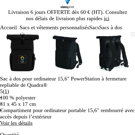
Diapositive
Livraison 6 jours OFFERTE dès 60 € (HT). Consultez
1
nos délais de livraison plus rapides
ici
sur
Accueil
Sacs et vêtements personnalisés
Sacs
Sacs à dos
1
...
Diapositive
Image
Zoom
Utilisez
Cliquez
Image
Zoom
Utilisez
Cliquez
Image
Zoom
Utilisez
Cliquez
1
zoomable
au
les
pour
zoomable
au
les
pour
zoomable
au
les
pour
sur
minimum
touches
développer
minimum
touches
développer
minimum
touches
développe
3
plus
plus
plus
et
et
et
moins
moins
moins
pour
pour
pour
zoomer
zoomer
zoomer
Sac à dos pour ordinateur 15,6" PowerStation à fermeture
et
et
et
repliable de Quadra®
les
les
les
Lire
5
(
1
)
touches
touches
touches
les
100 % polyester
fléchées
fléchées
fléchées
1
31 x 45 x 17 cm
pour
pour
pour
avis
Compartiment pour ordinateur portable 15,6" rembourré avec
faire
faire
faire
accès depuis l’extérieur
défiler
défiler
défiler
Voir les détails
Quantité