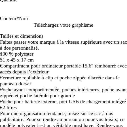
Couleur
*
Noir
N
G
Téléchargez votre graphisme
o
r
Tailles et dimensions
i
a
Faites passer votre marque à la vitesse supérieure avec un sac
r
n
à dos personnalisé.
i
100 % polyester
t
31 x 45 x 17 cm
e
Compartiment pour ordinateur portable 15,6" rembourré avec
m
accès depuis l’extérieur
a
Fermeture repliable à clip et poche zippée discrète dans le
r
panneau dorsal
b
Poche avant compartimentée, poches intérieures, poche avant
r
zippée et poche latérale pour gourde
é
Poche pour batterie externe, port USB de chargement intégré
22 litres
Pour une organisation tendance, misez sur ce sac à dos
publicitaire. Pour se rendre au bureau ou pour vos loisirs, ce
modèle polyvalent est un véritable must have. Rendez-vous