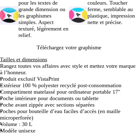
r
u
s
pour les textes de
couleurs. Toucher
grande dimension ou
ferme, semblable au
les graphismes
plastique, impression
simples. Aspect
nette et précise.
texturé, légèrement en
relief.
Téléchargez votre graphisme
Tailles et dimensions
Rangez toutes vos affaires avec style et mettez votre marque
à l’honneur.
Produit exclusif VistaPrint
Extérieur 100 % polyester recyclé post-consommation
Compartiment matelassé pour ordinateur portable 17"
Poche intérieure pour documents ou tablette
Poche avant zippée avec sections séparées
Poches pour bouteille d’eau faciles d’accès (en maille
microperforée)
Volume : 30 L
Modèle unisexe