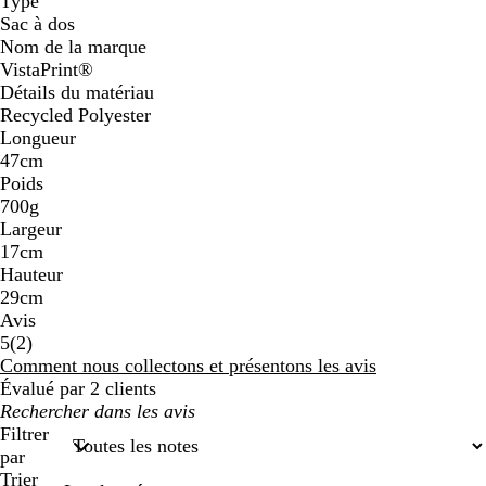
Type
Sac à dos
Nom de la marque
VistaPrint®
Détails du matériau
Recycled Polyester
Longueur
47cm
Poids
700g
Largeur
17cm
Hauteur
29cm
Avis
2
5
(
2
)
avis
Comment nous collectons et présentons les avis
Évalué par 2 clients
Mes
recherches
Filtrer
saisies
par
Trier