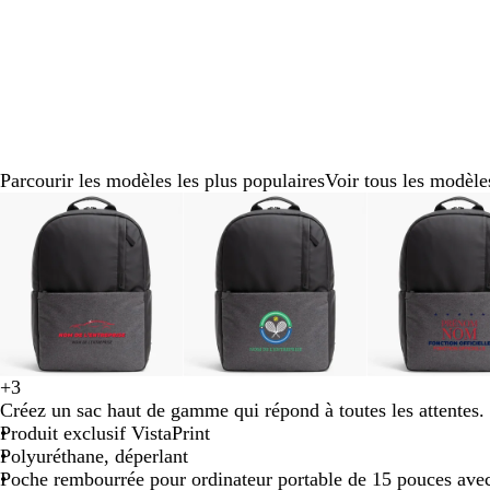
défiler
défiler
défiler
défiler
défiler
défiler
défiler
défiler
d
Parcourir les modèles les plus populaires
Voir tous les modèle
Diapositive
1
sur
8
é
o
t
g
b
b
b
+
3
r
b
é
o
r
m
r
u
r
l
l
l
Créez un sac haut de gamme qui répond à toutes les attentes.
o
l
m
r
o
e
a
r
e
e
e
e
Produit exclusif VistaPrint
u
e
e
a
u
r
n
q
n
u
u
u
Polyuréthane, déperlant
g
u
r
n
g
a
g
u
a
f
f
f
Poche rembourrée pour ordinateur portable de 15 pouces avec
e
a
g
e