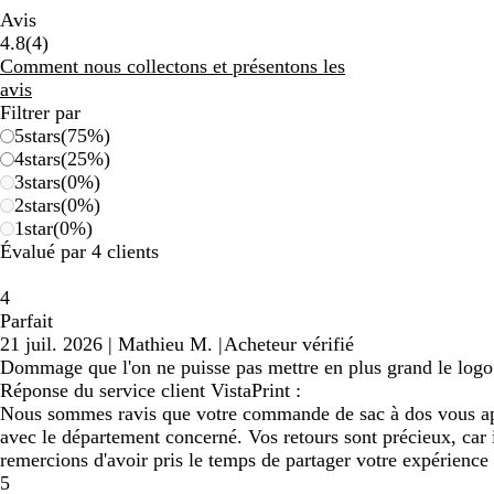
Avis
4
4.8
(
4
)
avis
Comment nous collectons et présentons les
avis
Filtrer par
5
stars
(
75
%)
4
stars
(
25
%)
3
stars
(
0
%)
2
stars
(
0
%)
1
star
(
0
%)
Évalué par 4 clients
4
Parfait
21 juil. 2026
|
Mathieu M.
|
Acheteur vérifié
Dommage que l'on ne puisse pas mettre en plus grand le logo
Réponse du service client VistaPrint :
Nous sommes ravis que votre commande de sac à dos vous appo
avec le département concerné. Vos retours sont précieux, car 
remercions d'avoir pris le temps de partager votre expérience 
5