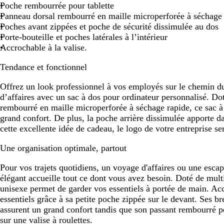
u
e
o
t
o
o
o
Poche rembourrée pour tablette
u
e
d
i
n
n
n
Panneau dorsal rembourré en maille microperforée à séchage
d
e
s
c
c
c
Poches avant zippées et poche de sécurité dissimulée au dos
e
e
é
é
é
Porte-bouteille et poches latérales à l’intérieur
Accrochable à la valise.
Tendance et fonctionnel
Offrez un look professionnel à vos employés sur le chemin d
d’affaires avec un sac à dos pour ordinateur personnalisé. Do
rembourré en maille microperforée à séchage rapide, ce sac à
grand confort. De plus, la poche arrière dissimulée apporte d
cette excellente idée de cadeau, le logo de votre entreprise ser
Une organisation optimale, partout
Pour vos trajets quotidiens, un voyage d'affaires ou une esca
élégant accueille tout ce dont vous avez besoin. Doté de mul
unisexe permet de garder vos essentiels à portée de main. Ac
essentiels grâce à sa petite poche zippée sur le devant. Ses br
assurent un grand confort tandis que son passant rembourré p
sur une valise à roulettes.