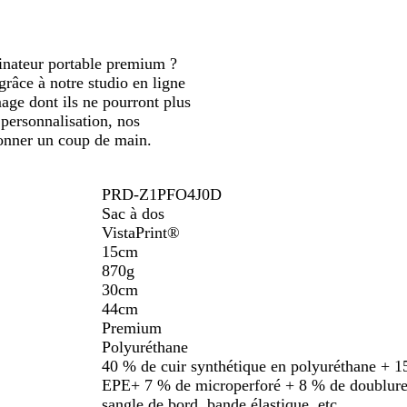
dinateur portable premium ?
grâce à notre studio en ligne
mage dont ils ne pourront plus
 personnalisation, nos
donner un coup de main.
PRD-Z1PFO4J0D
Sac à dos
VistaPrint®
15cm
870g
30cm
44cm
Premium
Polyuréthane
40 % de cuir synthétique en polyuréthane + 
EPE+ 7 % de microperforé + 8 % de doublure e
sangle de bord, bande élastique, etc.