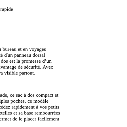
c
o
l
o
i
i
 rapide
t
s
v
t
e
e
a
u bureau et en voyages
té d'un panneau dorsal
 dos est la promesse d’un
avantage de sécurité. Avec
a visible partout.
pade, ce sac à dos compact et
tiples poches, ce modèle
cédez rapidement à vos petits
etelles et sa base rembourrées
ermet de le placer facilement